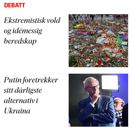
DEBATT
Ekstremistisk vold
og idémessig
beredskap
Putin foretrekker
sitt dårligste
alternativ i
Ukraina