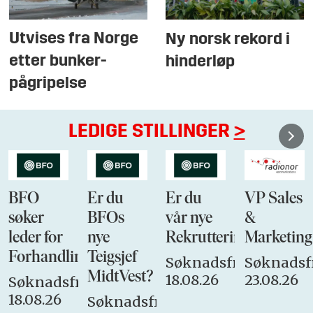
Utvises fra Norge
Ny norsk rekord i
etter bunker-
hinderløp
pågripelse
LEDIGE STILLINGER
>
BFO
Er du
Er du
VP Sales
søker
BFOs
vår nye
&
leder for
nye
Rekrutteringsansvarli
Marketing
Forhandlingsutvalget
Teigsjef
Søknadsfrist:
Søknadsfr
MidtVest?
18.08.26
23.08.26
Søknadsfrist:
18.08.26
Søknadsfrist: