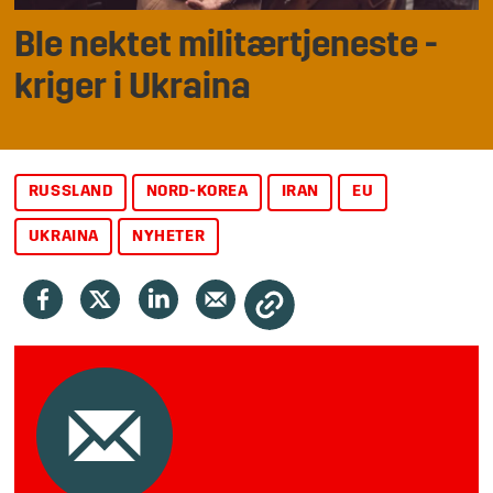
Ble nektet militærtjeneste
-
kriger i Ukraina
RUSSLAND
NORD-KOREA
IRAN
EU
UKRAINA
NYHETER