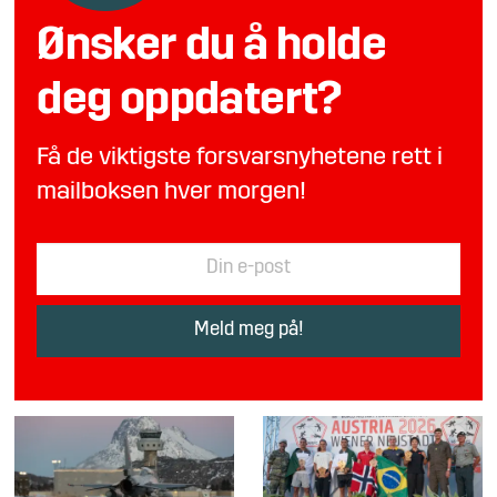
Ønsker du å holde
deg oppdatert?
Få de viktigste forsvarsnyhetene rett i
mailboksen hver morgen!