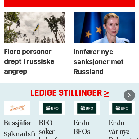
Flere personer
Innfører nye
drept i russiske
sanksjoner mot
angrep
Russland
LEDIGE STILLINGER
>
Bussjåfør
BFO
Er du
Er du
søker
BFOs
vår nye
Søknadsfrist: