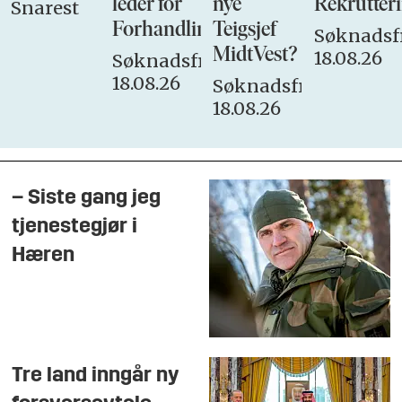
leder for
nye
Rekrutteri
Snarest
Forhandlingsutvalget
Teigsjef
Søknadsfr
MidtVest?
18.08.26
Søknadsfrist:
18.08.26
Søknadsfrist:
18.08.26
– Siste gang jeg
tjenestegjør i
Hæren
Tre land inngår ny