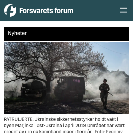
Nyheter
PATRULJERTE: Ukrainske sikkerhetsstyrker holdt vakt i
byen Marjinka i Øst-Ukraina i april 2019. Området har vært
preget av uro og kamphandlinger i flere år.
Foto: Evgeniy