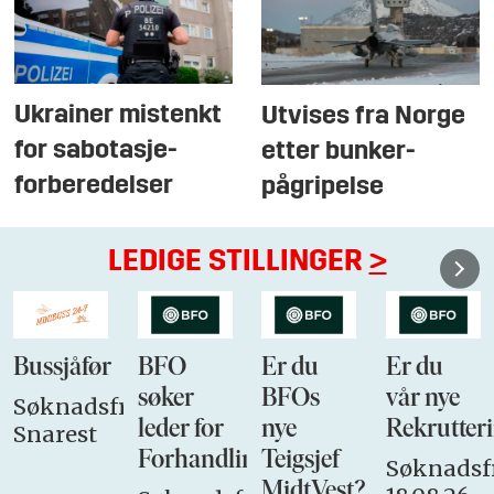
Ukrainer mistenkt
Utvises fra Norge
for sabotasje-
etter bunker-
forberedelser
pågripelse
LEDIGE STILLINGER
>
Bussjåfør
BFO
Er du
Er du
søker
BFOs
vår nye
Søknadsfrist:
leder for
nye
Rekrutteri
Snarest
Forhandlingsutvalget
Teigsjef
Søknadsfr
MidtVest?