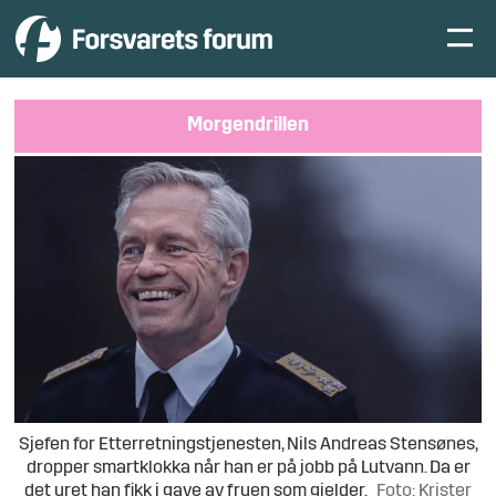
Morgendrillen
Sjefen for Etterretningstjenesten, Nils Andreas Stensønes,
dropper smartklokka når han er på jobb på Lutvann. Da er
det uret han fikk i gave av fruen som gjelder.
Foto: Krister