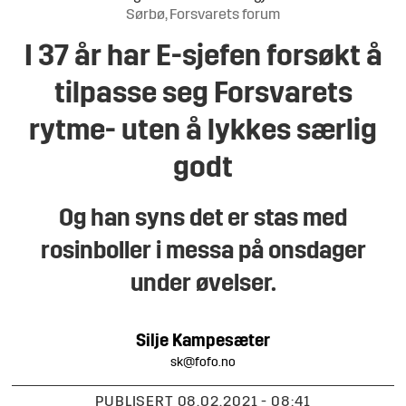
Sørbø, Forsvarets forum
I 37 år har E-sjefen forsøkt å
tilpasse seg Forsvarets
rytme- uten å lykkes særlig
godt
Og han syns det er stas med
rosinboller i messa på onsdager
under øvelser.
Silje
Kampesæter
sk@fofo.no
PUBLISERT
08.02.2021 - 08:41