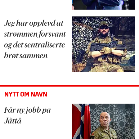
Jeg har opplevd at
strømmen forsvant
og det sentraliserte
brøt sammen
NYTT OM NAVN
Får ny jobb på
Jåttå