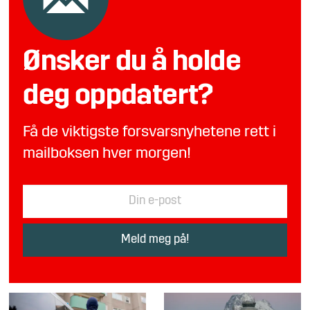
Ønsker du å holde
deg oppdatert?
Få de viktigste forsvarsnyhetene rett i
mailboksen hver morgen!