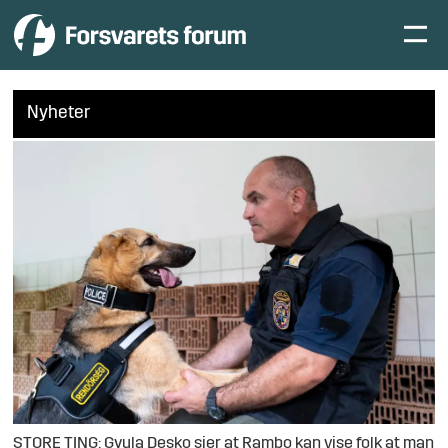
Nyheter
STORE TING: Gyula Desko sier at Rambo kan vise folk at man