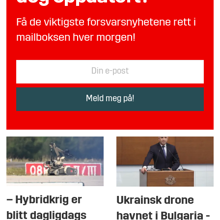
Få de viktigste forsvarsnyhetene rett i
mailboksen hver morgen!
– Hybridkrig er
Ukrainsk drone
blitt dagligdags
havnet i Bulgaria -