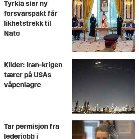
Tyrkia sier ny
forsvarspakt får
likhetstrekk til
Nato
Kilder: Iran-krigen
tærer på USAs
våpenlagre
Tar permisjon fra
lederjobb i