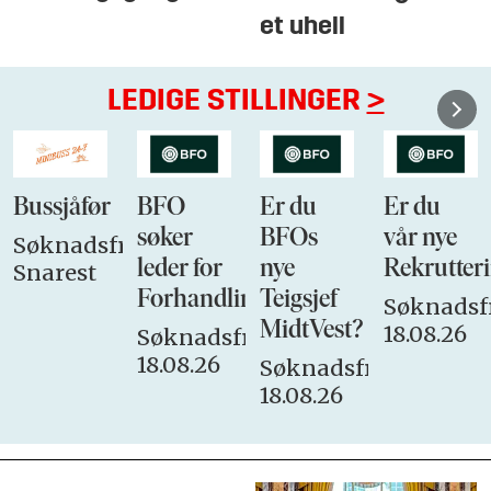
et uhell
LEDIGE STILLINGER
>
Bussjåfør
BFO
Er du
Er du
søker
BFOs
vår nye
Søknadsfrist:
leder for
nye
Rekrutteri
Snarest
Forhandlingsutvalget
Teigsjef
Søknadsfr
MidtVest?
18.08.26
Søknadsfrist:
18.08.26
Søknadsfrist:
18.08.26