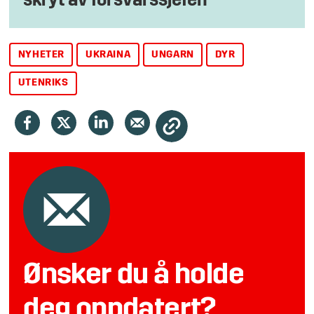
skryt av forsvarssjefen
NYHETER
UKRAINA
UNGARN
DYR
UTENRIKS
Ønsker du å holde
deg oppdatert?