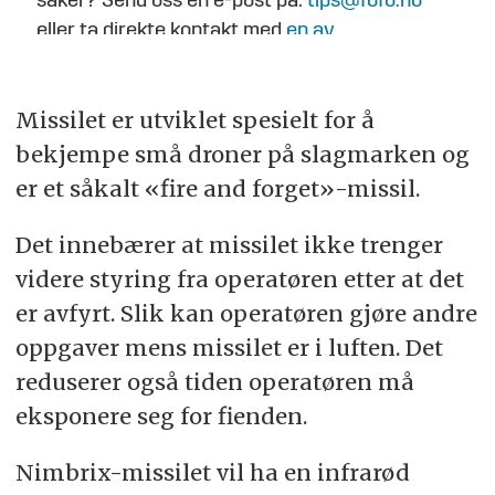
saker? Send oss en e-post på:
tips@fofo.no
eller ta direkte kontakt med
en av
journalistene
.
Missilet er utviklet spesielt for å
bekjempe små droner på slagmarken og
er et såkalt «fire and forget»-missil.
Det innebærer at missilet ikke trenger
videre styring fra operatøren etter at det
er avfyrt. Slik kan operatøren gjøre andre
oppgaver mens missilet er i luften. Det
reduserer også tiden operatøren må
eksponere seg for fienden.
Nimbrix-missilet vil ha en infrarød