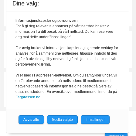
Dine valg:
Informasjonskapsler og personvern
For å gi deg relevante annonser på vårt nettsted bruker vi
informasjon fra ditt besøk på vårt nettsted. Du kan reservere
deg mot dette under "Innstillinger".
For øvrig bruker vi informasjonskapsler og lignende verktøy for
analyse, for å sammenligne nettlesere, tilpasse innhold til deg
og for å utvikle og tilby nødvendig funksjonalitet. Les mer i vår
personvernerklæring.
Vi er med i Fagpressen-nettverket. Om du samtykker under, vil
du få relevante annonser på nettstedene til medlemmene i
nettverket basert på informasjon fra dine besøk på tvers av
disse nettstedene. En oversikt over medlemmene finner du på
Fagpressen.no.
Avvis alle
Godta valgte
Innstillinger
Powered by Labrador CMS
Innstillinger