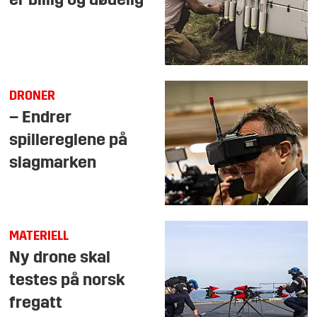
er billig og dødelig
DRONER
– Endrer
spillereglene på
slagmarken
MATERIELL
Ny drone skal
testes på norsk
fregatt