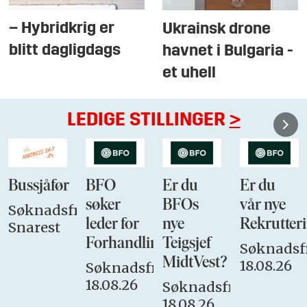
– Hybridkrig er
Ukrainsk drone
blitt dagligdags
havnet i Bulgaria -
et uhell
LEDIGE STILLINGER
>
Bussjåfør
BFO
Er du
Er du
søker
BFOs
vår nye
Søknadsfrist:
leder for
nye
Rekrutteri
Snarest
Forhandlingsutvalget
Teigsjef
Søknadsfr
MidtVest?
18.08.26
Søknadsfrist:
18.08.26
Søknadsfrist:
18.08.26