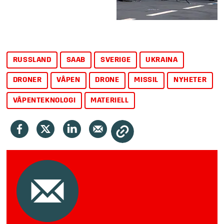
RUSSLAND
SAAB
SVERIGE
UKRAINA
DRONER
VÅPEN
DRONE
MISSIL
NYHETER
VÅPENTEKNOLOGI
MATERIELL