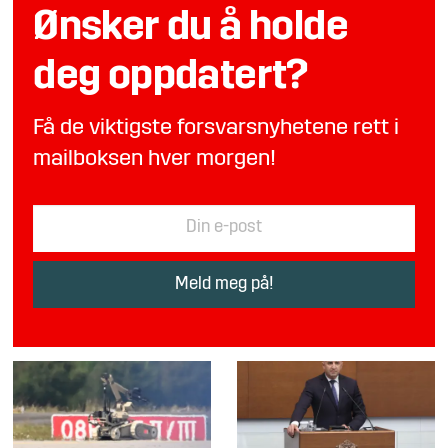
Ønsker du å holde
deg oppdatert?
Få de viktigste forsvarsnyhetene rett i
mailboksen hver morgen!