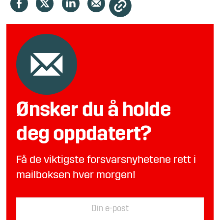
Ønsker du å holde
deg oppdatert?
Få de viktigste forsvarsnyhetene rett i
mailboksen hver morgen!