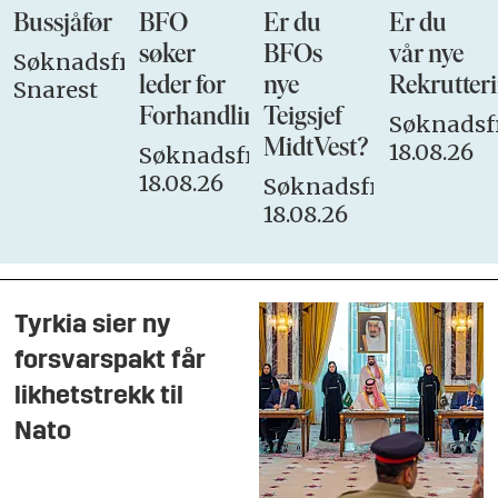
Bussjåfør
BFO
Er du
Er du
søker
BFOs
vår nye
Søknadsfrist:
leder for
nye
Rekrutteri
Snarest
Forhandlingsutvalget
Teigsjef
Søknadsfr
MidtVest?
18.08.26
Søknadsfrist:
18.08.26
Søknadsfrist:
18.08.26
Tyrkia sier ny
forsvarspakt får
likhetstrekk til
Nato