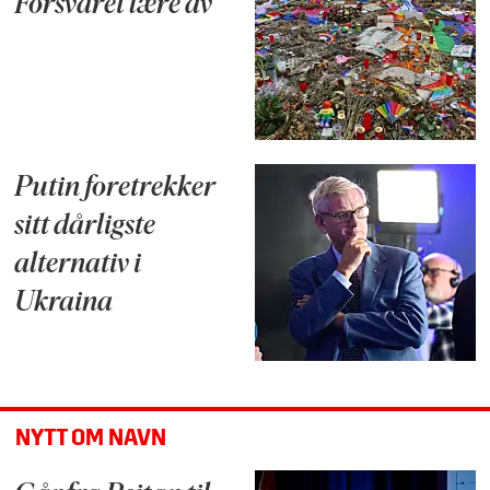
Forsvaret lære av
Putin foretrekker
sitt dårligste
alternativ i
Ukraina
NYTT OM NAVN