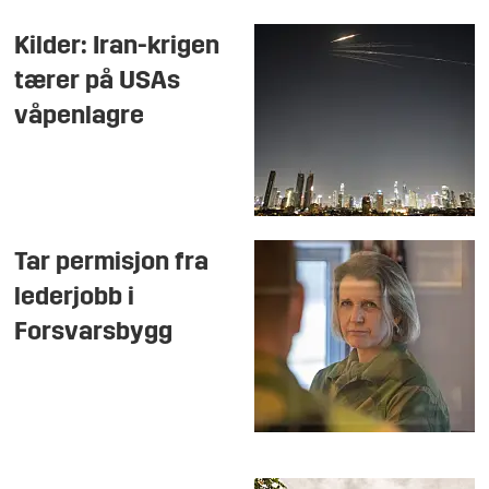
Kilder: Iran-krigen
tærer på USAs
våpenlagre
Tar permisjon fra
lederjobb i
Forsvarsbygg