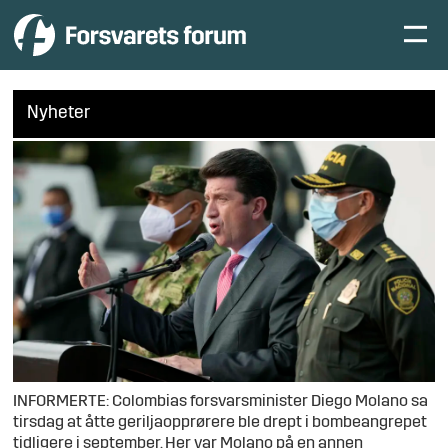
Nyheter
INFORMERTE: Colombias forsvarsminister Diego Molano sa
tirsdag at åtte geriljaopprørere ble drept i bombeangrepet
tidligere i september. Her var Molano på en annen