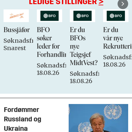
LEDIGE STILLINGER
>
Bussjåfør
BFO
Er du
Er du
søker
BFOs
vår nye
Søknadsfrist:
leder for
nye
Rekrutteri
Snarest
Forhandlingsutvalget
Teigsjef
Søknadsfr
MidtVest?
18.08.26
Søknadsfrist:
18.08.26
Søknadsfrist:
18.08.26
Fordømmer
Russland og
Ukraina