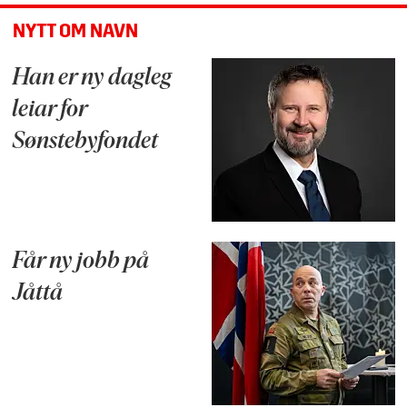
NYTT OM NAVN
Han er ny dagleg
leiar for
Sønstebyfondet
Får ny jobb på
Jåttå