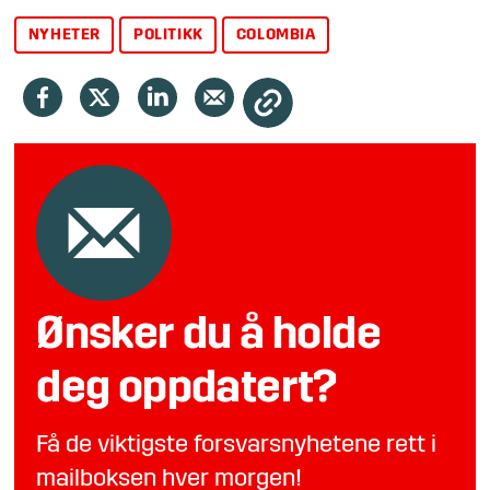
NYHETER
POLITIKK
COLOMBIA
Ønsker du å holde
deg oppdatert?
Få de viktigste forsvarsnyhetene rett i
mailboksen hver morgen!