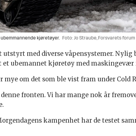
te ubemmannende kjøretøyer.
Foto: Jo Straube, Forsvarets forum
t utstyrt med diverse våpensystemer. Nylig b
r at et ubemannet kjøretøy med maskingevær 
r mye om det som ble vist fram under Cold 
enne fronten. Vi har mange nok år fremover t
e.
 Morgendagens kampenhet har de testet sa