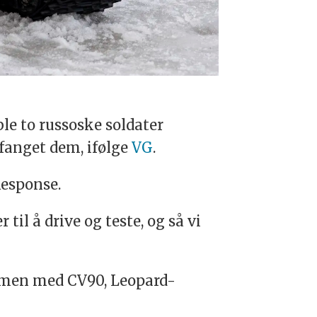
le to russoske soldater
fanget dem, ifølge
VG
.
Response.
il å drive og teste, og så vi
mmen med CV90, Leopard-