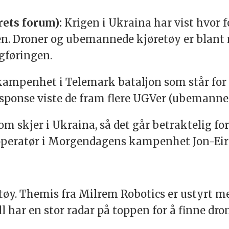
ets forum):
Krigen i Ukraina har vist hvor 
n. Droner og ubemannede kjøretøy er blant m
igføringen.
ampenhet i Telemark bataljon som står for u
esponse viste de fram flere UGVer (ubemanne
om skjer i Ukraina, så det går betraktelig for
-operatør i Morgendagens kampenhet Jon-Eir
etøy. Themis fra Milrem Robotics er ustyrt
har en stor radar på toppen for å finne dron