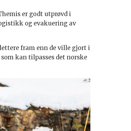
 Themis er godt utprøvd i
logistikk og evakuering av
ttere fram enn de ville gjort i
y som kan tilpasses det norske