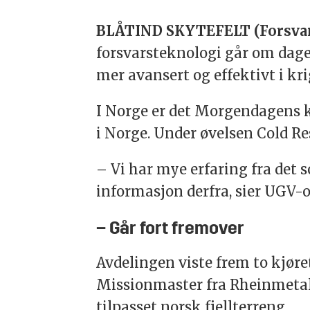
BLÅTIND SKYTEFELT (Forsvar
forsvarsteknologi går om dage
mer avansert og effektivt i kr
I Norge er det Morgendagens k
i Norge. Under øvelsen Cold R
– Vi har mye erfaring fra det s
informasjon derfra, sier UGV
– Går fort fremover
Avdelingen viste frem to kjør
Missionmaster fra Rheinmetall 
tilpasset norsk fjellterreng.