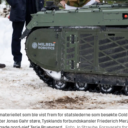
teriellet som ble vist frem for statslederne som besøkte Cold Re
er Jonas Gahr støre, Tysklands forbundskansler Friederich Merz
igade nord-sjef Terje Bruøygard.
Foto: Jo Straube, Forsvarets fo