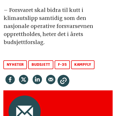
– Forsvaret skal bidra til kutt i
klimautslipp samtidig som den
nasjonale operative forsvarsevnen
opprettholdes, heter det i årets
budsjettforslag.
NYHETER
BUDSJETT
F-35
KAMPFLY