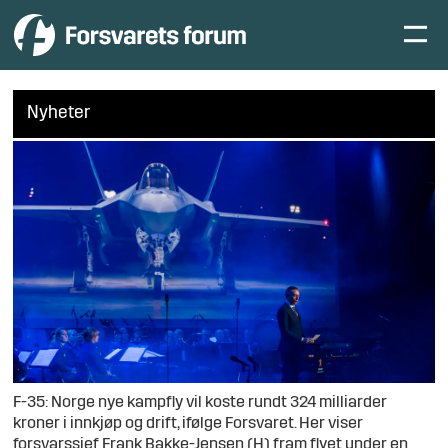
Nyheter
F-35: Norge nye kampfly vil koste rundt 324 milliarder
kroner i innkjøp og drift, ifølge Forsvaret. Her viser
forsvarssjef Frank Bakke-Jensen (H) fram flyet under en