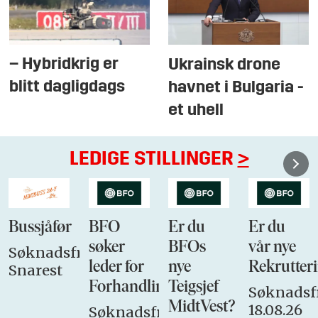
– Hybridkrig er
Ukrainsk drone
blitt dagligdags
havnet i Bulgaria -
et uhell
LEDIGE STILLINGER
>
Bussjåfør
BFO
Er du
Er du
søker
BFOs
vår nye
Søknadsfrist:
leder for
nye
Rekrutteri
Snarest
Forhandlingsutvalget
Teigsjef
Søknadsfr
MidtVest?
18.08.26
Søknadsfrist: