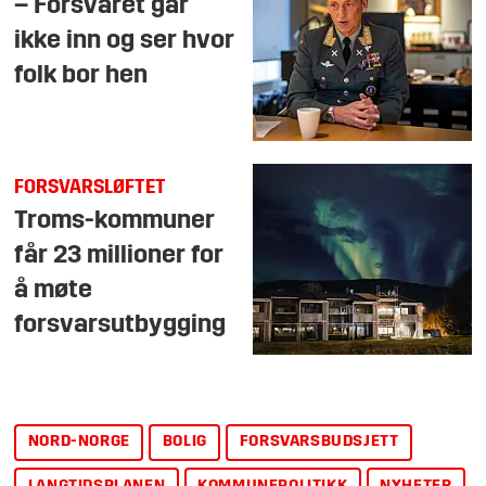
– Forsvaret går
ikke inn og ser hvor
folk bor hen
FORSVARSLØFTET
Troms-kommuner
får 23 millioner for
å møte
forsvarsutbygging
NORD-NORGE
BOLIG
FORSVARSBUDSJETT