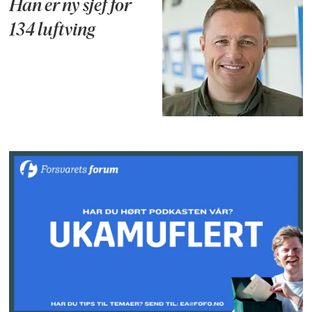
Han er ny sjef for
134 luftving