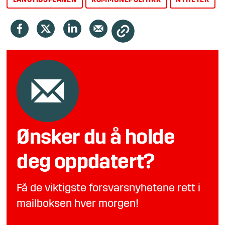
LANGTIDSPLANEN
KOMMUNEPOLITIKK
NYHETER
Ønsker du å holde
deg oppdatert?
Få de viktigste forsvarsnyhetene rett i
mailboksen hver morgen!