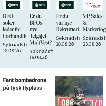
BFO
Er du
Er du
VP Sales
søker
BFOs
vår nye
&
leder for
nye
Rekrutteringsansvarli
Marketing
Forhandlingsutvalget
Teigsjef
Søknadsfrist:
Søknadsfr
MidtVest?
18.08.26
23.08.26
Søknadsfrist:
18.08.26
Søknadsfrist:
18.08.26
Fant bombedrone
på tysk flyplass