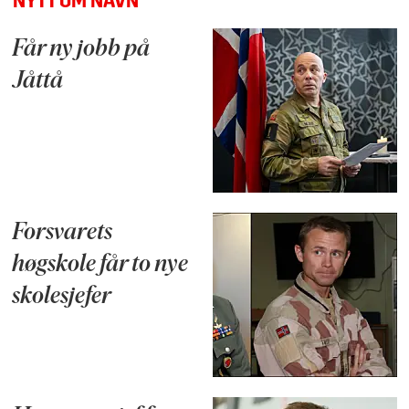
NYTT OM NAVN
Får ny jobb på
Jåttå
Forsvarets
høgskole får to nye
skolesjefer