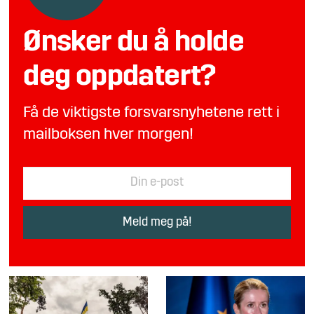
Ønsker du å holde
deg oppdatert?
Få de viktigste forsvarsnyhetene rett i
mailboksen hver morgen!