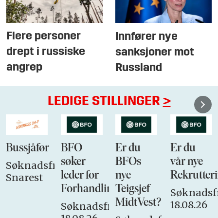
Flere personer
Innfører nye
drept i russiske
sanksjoner mot
angrep
Russland
LEDIGE STILLINGER
>
Bussjåfør
BFO
Er du
Er du
søker
BFOs
vår nye
Søknadsfrist:
leder for
nye
Rekrutteri
Snarest
Forhandlingsutvalget
Teigsjef
Søknadsfr
MidtVest?
18.08.26
Søknadsfrist: