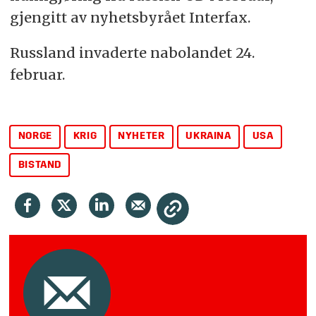
gjengitt av nyhetsbyrået Interfax.
Russland invaderte nabolandet 24.
februar.
NORGE
KRIG
NYHETER
UKRAINA
USA
BISTAND