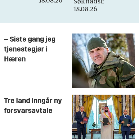
18.08.26
Søknadsfrist:
18.08.26
– Siste gang jeg
tjenestegjør i
Hæren
Tre land inngår ny
forsvarsavtale