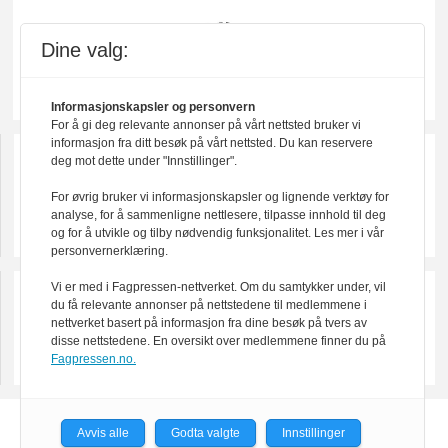
Dine valg:
Informasjonskapsler og personvern
For å gi deg relevante annonser på vårt nettsted bruker vi
informasjon fra ditt besøk på vårt nettsted. Du kan reservere
deg mot dette under "Innstillinger".
For øvrig bruker vi informasjonskapsler og lignende verktøy for
analyse, for å sammenligne nettlesere, tilpasse innhold til deg
og for å utvikle og tilby nødvendig funksjonalitet. Les mer i vår
personvernerklæring.
Vi er med i Fagpressen-nettverket. Om du samtykker under, vil
du få relevante annonser på nettstedene til medlemmene i
nettverket basert på informasjon fra dine besøk på tvers av
disse nettstedene. En oversikt over medlemmene finner du på
Fagpressen.no.
Powered by Labrador CMS
Avvis alle
Godta valgte
Innstillinger