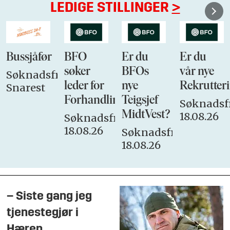
LEDIGE STILLINGER
>
Bussjåfør
BFO
Er du
Er du
søker
BFOs
vår nye
Søknadsfrist:
leder for
nye
Rekrutteri
Snarest
Forhandlingsutvalget
Teigsjef
Søknadsfr
MidtVest?
18.08.26
Søknadsfrist:
18.08.26
Søknadsfrist:
18.08.26
– Siste gang jeg
tjenestegjør i
Hæren