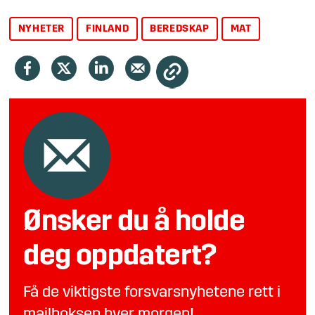
NYHETER
FINLAND
BEREDSKAP
MAT
Ønsker du å holde
deg oppdatert?
Få de viktigste forsvarsnyhetene rett i
mailboksen hver morgen!