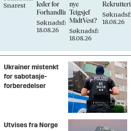
leder for
nye
Rekrutteri
Snarest
Forhandlingsutvalget
Teigsjef
Søknadsfr
MidtVest?
18.08.26
Søknadsfrist:
18.08.26
Søknadsfrist:
18.08.26
Ukrainer mistenkt
for sabotasje-
forberedelser
Utvises fra Norge