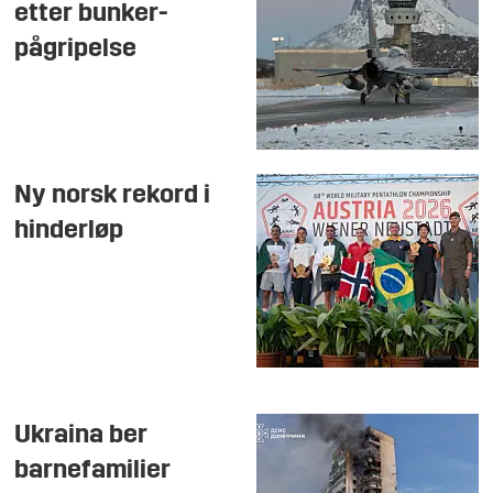
etter bunker-
pågripelse
Ny norsk rekord i
hinderløp
Ukraina ber
barnefamilier