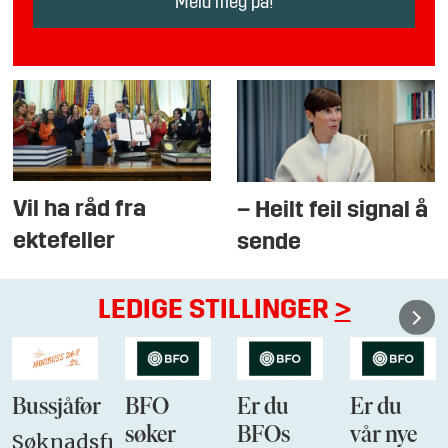
Vil ha råd fra
– Heilt feil signal å
ektefeller
sende
LEDIGE STILLINGER
>
Bussjåfør
BFO
Er du
Er du
søker
BFOs
vår nye
Søknadsfrist: