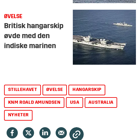
ØVELSE
Britisk hangarskip
øvde med den
indiske marinen
STILLEHAVET
ØVELSE
HANGARSKIP
KNM ROALD AMUNDSEN
USA
AUSTRALIA
NYHETER