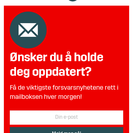
Ønsker du å holde
deg oppdatert?
Få de viktigste forsvarsnyhetene rett i
mailboksen hver morgen!