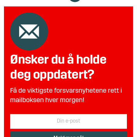
Ønsker du å holde
deg oppdatert?
Få de viktigste forsvarsnyhetene rett i
mailboksen hver morgen!