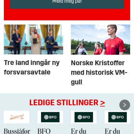
Tre land inngår ny
Norske Kristoffer
forsvarsavtale
med historisk VM-
gull
LEDIGE STILLINGER
>
Bussjåfør
BFO
Er du
Er du