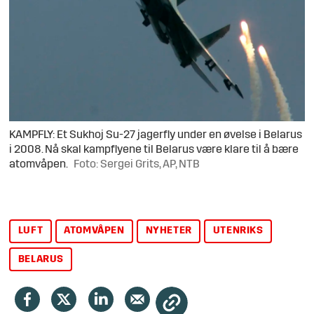
KAMPFLY: Et Sukhoj Su-27 jagerfly under en øvelse i Belarus
i 2008. Nå skal kampflyene til Belarus være klare til å bære
atomvåpen.
Foto: Sergei Grits, AP, NTB
LUFT
ATOMVÅPEN
NYHETER
UTENRIKS
BELARUS