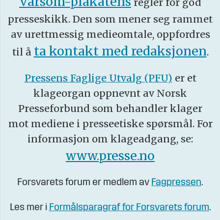
Varsom-plakatens
regler for god
presseskikk. Den som mener seg rammet
av urettmessig medieomtale, oppfordres
ta kontakt med redaksjonen
til å
.
Pressens Faglige Utvalg (PFU)
er et
klageorgan oppnevnt av Norsk
Presseforbund som behandler klager
mot mediene i presseetiske spørsmål. For
informasjon om klageadgang, se:
www.presse.no
Forsvarets forum er medlem av
Fagpressen
.
Les mer i
Formålsparagraf for Forsvarets forum
.