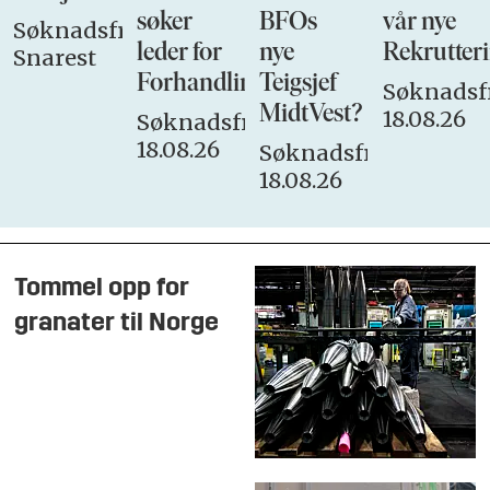
søker
BFOs
vår nye
Søknadsfrist:
leder for
nye
Rekrutteri
Snarest
Forhandlingsutvalget
Teigsjef
Søknadsfr
MidtVest?
18.08.26
Søknadsfrist:
18.08.26
Søknadsfrist:
18.08.26
Tommel opp for
granater til Norge