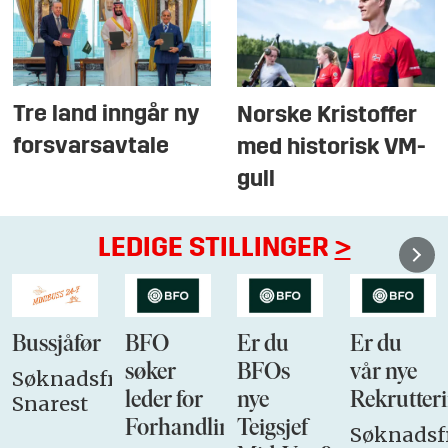
Tre land inngår ny
Norske Kristoffer
forsvarsavtale
med historisk VM-
gull
LEDIGE STILLINGER
>
Bussjåfør
BFO
Er du
Er du
søker
BFOs
vår nye
Søknadsfrist:
leder for
nye
Rekrutteri
Snarest
Forhandlingsutvalget
Teigsjef
Søknadsfr