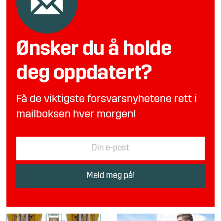
Ønsker du å holde
deg oppdatert?
Få de viktigste forsvarsnyhetene rett i
mailboksen hver morgen!