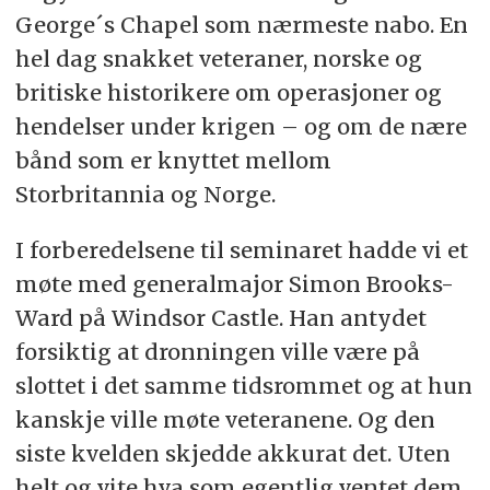
Dronning Elizabeth er tremenning med kong
George´s Chapel som nærmeste nabo. En
Harald, ettersom hennes far kong Georg var
hel dag snakket veteraner, norske og
fetter av kong Olav.
britiske historikere om operasjoner og
Hun har vært på statsbesøk i Norge fire
hendelser under krigen – og om de nære
ganger – under kong Haakon (1955), kong
bånd som er knyttet mellom
Olav (1969), kong Olav (1981) og kong
Storbritannia og Norge.
Harald (2001).
Kilder: NTB arkiv, BBC
I forberedelsene til seminaret hadde vi et
møte med generalmajor Simon Brooks-
Ward på Windsor Castle. Han antydet
forsiktig at dronningen ville være på
slottet i det samme tidsrommet og at hun
kanskje ville møte veteranene. Og den
siste kvelden skjedde akkurat det. Uten
helt og vite hva som egentlig ventet dem