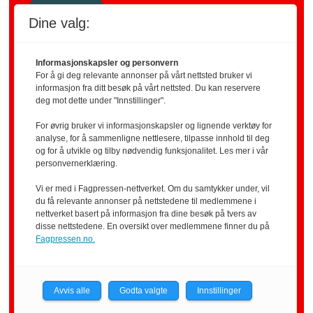
Dine valg:
Informasjonskapsler og personvern
For å gi deg relevante annonser på vårt nettsted bruker vi
Ønsker du å holde
informasjon fra ditt besøk på vårt nettsted. Du kan reservere
deg mot dette under "Innstillinger".
deg oppdatert?
For øvrig bruker vi informasjonskapsler og lignende verktøy for
analyse, for å sammenligne nettlesere, tilpasse innhold til deg
og for å utvikle og tilby nødvendig funksjonalitet. Les mer i vår
Få de viktigste forsvarsnyhetene rett i
personvernerklæring.
mailboksen hver morgen!
Vi er med i Fagpressen-nettverket. Om du samtykker under, vil
du få relevante annonser på nettstedene til medlemmene i
nettverket basert på informasjon fra dine besøk på tvers av
disse nettstedene. En oversikt over medlemmene finner du på
Fagpressen.no.
Avvis alle
Godta valgte
Innstillinger