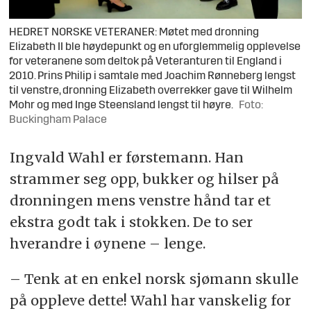
HEDRET NORSKE VETERANER: Møtet med dronning
Elizabeth II ble høydepunkt og en uforglemmelig opplevelse
for veteranene som deltok på Veteranturen til England i
2010. Prins Philip i samtale med Joachim Rønneberg lengst
til venstre, dronning Elizabeth overrekker gave til Wilhelm
Mohr og med Inge Steensland lengst til høyre.
Foto:
Buckingham Palace
Ingvald Wahl er førstemann. Han
strammer seg opp, bukker og hilser på
dronningen mens venstre hånd tar et
ekstra godt tak i stokken. De to ser
hverandre i øynene – lenge.
– Tenk at en enkel norsk sjømann skulle
på oppleve dette! Wahl har vanskelig for