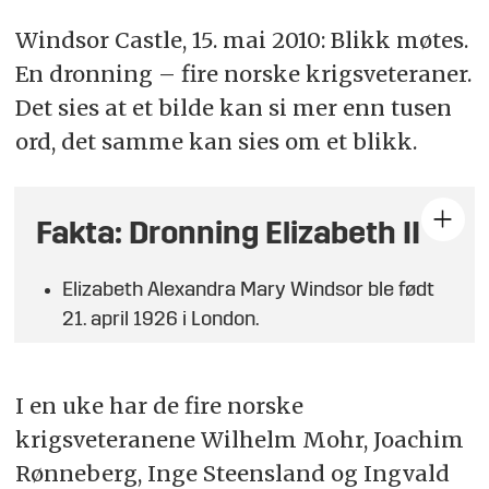
Windsor Castle, 15. mai 2010: Blikk møtes.
En dronning – fire norske krigsveteraner.
Det sies at et bilde kan si mer enn tusen
ord, det samme kan sies om et blikk.
Fakta: Dronning Elizabeth II
Elizabeth Alexandra Mary Windsor ble født
21. april 1926 i London.
Fra 1947 gift med prins Philip, hertug av
Edinburgh fram til hans død i april 2021. Fire
I en uke har de fire norske
barn: Prins Charles (født 1948), prinsesse
krigsveteranene Wilhelm Mohr, Joachim
Anne (1950), prins Andrew (1960) og prins
Rønneberg, Inge Steensland og Ingvald
Edward (1964). Åtte barnebarn og tolv