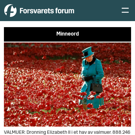
Minneord
VALMUER: Dronning Elizabeth II i et hav av valmuer. 888.246