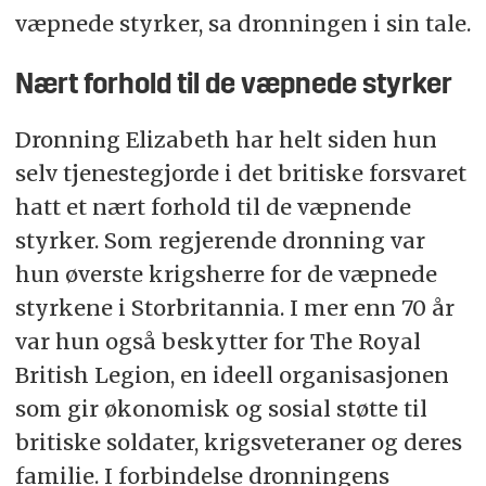
væpnede styrker, sa dronningen i sin tale.
Elizabeth Cross ble innstiftet i 2009 og kan
tildeles pårørende til forsvarets personell
Nært forhold til de væpnede styrker
drept under operasjoner eller som følge av
terrorisme, som en markering av nasjonal
Dronning Elizabeth har helt siden hun
anerkjennelse for tapet. På baksiden av
selv tjenestegjorde i det britiske forsvaret
korset er navnet på personen, til hvis minne
hatt et nært forhold til de væpnende
dekorasjonen er gitt, inngravert.
styrker. Som regjerende dronning var
I forbindelse med innstiftingen av
hun øverste krigsherre for de væpnede
dekorasjonen sa dronning Elizabeth:
styrkene i Storbritannia. I mer enn 70 år
– Dette synes for meg å være en viktig og
riktig måte å vise vår varige gjeld til de som
var hun også beskytter for The Royal
blir drept, samtidig som vi aktivt beskytter
British Legion, en ideell organisasjonen
det som er mest kjært for oss alle. Den
som gir økonomisk og sosial støtte til
høytidelige verdigheten som vi tillegger
britiske soldater, krigsveteraner og deres
navnene på de som har falt er dypt
familie. I forbindelse dronningens
forankret i vår nasjonale karakter. Som et