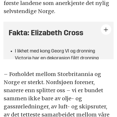
første landene som anerkjente det nylig
selvstendige Norge.
Fakta: Elizabeth Cross
I likhet med kong Georg VI og dronning
Victoria har en dekorasjon fått dronning
Elizabeths navn. Georgskorset ble innstiftet
i 1940 av kong George VI og tildeles kvinner
– Forholdet mellom Storbritannia og
og menn for utvist mot og tapperhet i
Norge er sterkt. Nordsjøen forener,
ytterste livsfare. Victoriakorset ble
snarere enn splitter oss – vi er bundet
introdusert av dronning Victoria i 1856.
sammen ikke bare av olje- og
Victoriakorset er Storbritannias høyeste
gassrørledninger, av luft- og skipsruter,
dekorasjon og tildeles for fremragende mot
av det tetteste samarbeidet mellom våre
og selvoppofrelse i kamp.