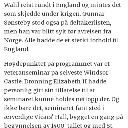
Wahl reist rundt i England og mintes det
oldebarn.
som skjedde under krigen. Gunnar
Britisk statsoverhode siden 6. februar 1952,
Sønsteby stod også på deltakerlisten,
da hennes far kong George VI døde.
men han var blitt syk før avreisen fra
Kronet i Westminster Abbey i London 2. juni
Norge. Alle hadde de et sterkt forhold til
1953.
England.
Hun var også overhode for Samveldet av
nasjoner og statsoverhode for 14 av
Høydepunktet på programmet var et
samveldelandene utenom Storbritannia.
veteranseminar på selveste Windsor
Elizabeth er den monarken som har sittet
Castle. Dronning Elizabeth II hadde
lengst på den britiske tronen.
personlig gitt sin tillatelse til at
Hun var også ved sin død verdens eldste
seminaret kunne holdes nettopp der. Og
monark og den som har sittet lengst på
ikke bare det, seminaret fant sted i
tronen i moderne tid. Kun solkongen Ludvig
ærverdige Vicars' Hall, bygget en gang på
XIV av Frankrike hadde lenger regjeringstid.
begynnelsen av 1400-tallet og med St.