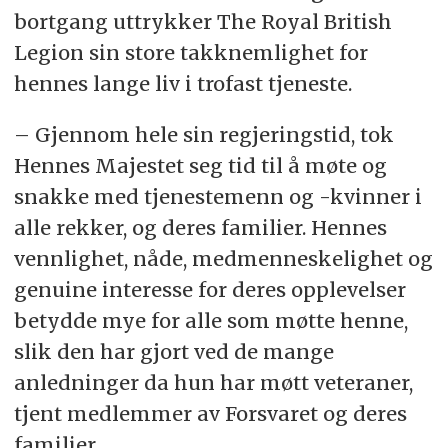
bortgang uttrykker The Royal British
folk gir vi dette ultimate offeret den høyeste
Legion sin store takknemlighet for
ære og respekt.
– Jeg håper sterkt at Elizabeth Cross vil gi
hennes lange liv i trofast tjeneste.
ytterligere mening til nasjonens
takknemlighetsgjeld til familiene og de kjære
­– Gjennom hele sin regjeringstid, tok
som har dødd for landet vårt. Vi vil huske
Hennes Majestet seg tid til å møte og
dem alle.
snakke med tjenestemenn og -kvinner i
alle rekker, og deres familier. Hennes
vennlighet, nåde, medmenneskelighet og
genuine interesse for deres opplevelser
betydde mye for alle som møtte henne,
slik den har gjort ved de mange
anledninger da hun har møtt veteraner,
tjent medlemmer av Forsvaret og deres
familier.