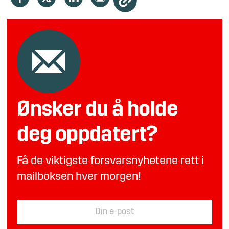
Ønsker du å holde
deg oppdatert?
Få de viktigste forsvarsnyhetene rett i
mailboksen hver morgen!