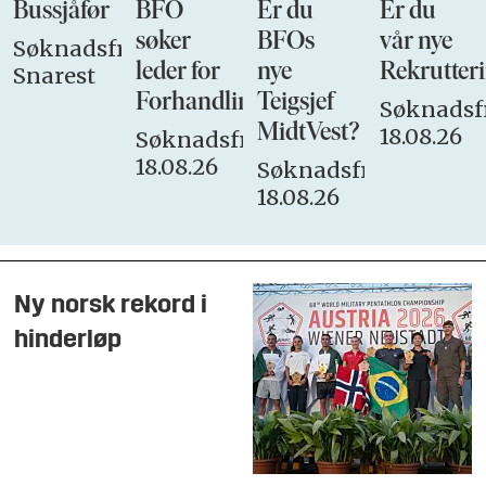
Bussjåfør
BFO
Er du
Er du
søker
BFOs
vår nye
Søknadsfrist:
leder for
nye
Rekrutteri
Snarest
Forhandlingsutvalget
Teigsjef
Søknadsfr
MidtVest?
18.08.26
Søknadsfrist:
18.08.26
Søknadsfrist:
18.08.26
Ny norsk rekord i
hinderløp