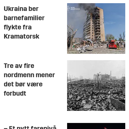
Ukraina ber
barnefamilier
flykte fra
Kramatorsk
Tre av fire
nordmenn mener
det bør være
forbudt
– Et nytt farenivå