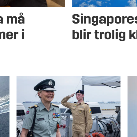
a må
Singapores
er i
blir trolig k