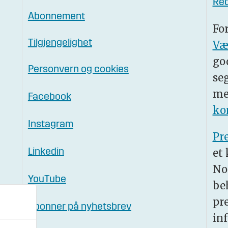
Red
Abonnement
Fo
Tilgjengelighet
Væ
go
Personvern og cookies
se
me
Facebook
ko
Instagram
Pr
et
Linkedin
No
YouTube
be
pr
Abonner på nyhetsbrev
in