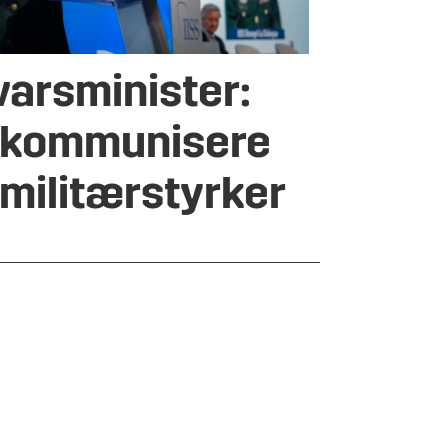
varsminister:
å kommunisere
militærstyrker