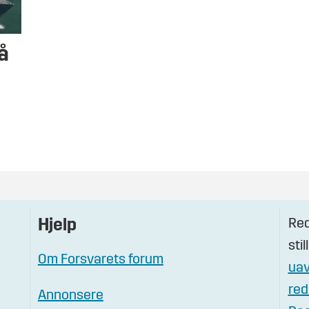
å
Red
Hjelp
stil
Om Forsvarets forum
uav
red
Annonsere