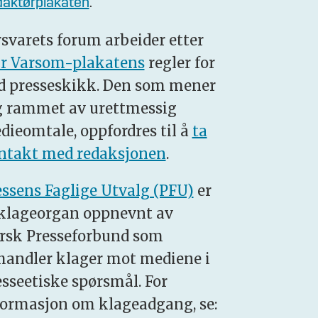
aktørplakaten
.
rsvarets forum arbeider etter
r Varsom-plakatens
regler for
d presseskikk. Den som mener
g rammet av urettmessig
dieomtale, oppfordres til å
ta
ntakt med redaksjonen
.
essens Faglige Utvalg (PFU)
er
 klageorgan oppnevnt av
rsk Presseforbund som
handler klager mot mediene i
esseetiske spørsmål. For
formasjon om klageadgang, se: