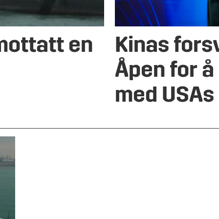
mottatt en
Kinas fors
Åpen for 
med USAs 