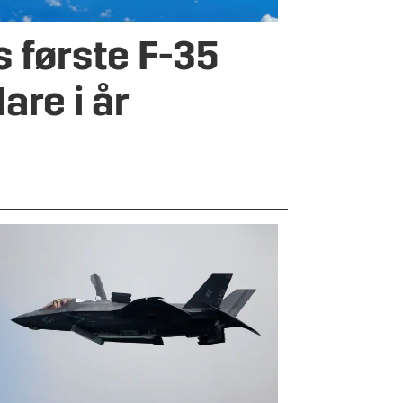
 første F-35
lare i år