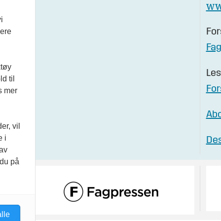
ww
i
vere
For
Fa
ktøy
Les
d til
For
es mer
Abo
r, vil
 i
Des
 av
 du på
lle