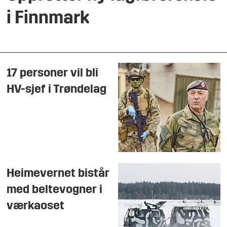
i Finnmark
17 personer vil bli
HV-sjef i Trøndelag
Heimevernet bistår
med beltevogner i
værkaoset