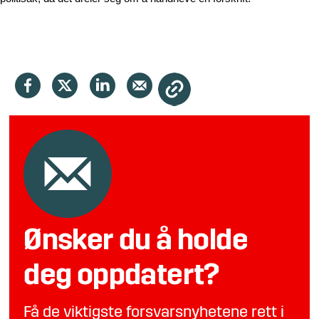
Ønsker du å holde
deg oppdatert?
Få de viktigste forsvarsnyhetene rett i