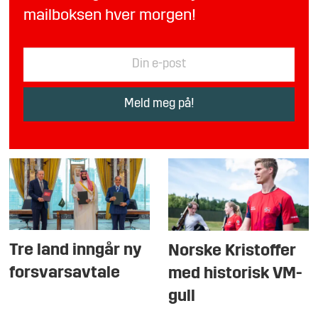
mailboksen hver morgen!
Tre land inngår ny
Norske Kristoffer
forsvarsavtale
med historisk VM-
gull