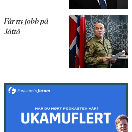
Får ny jobb på
Jåttå