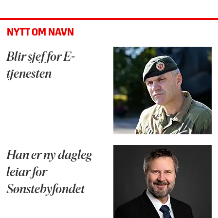
NYTT OM NAVN
Blir sjef for E-
tjenesten
Han er ny dagleg
leiar for
Sønstebyfondet