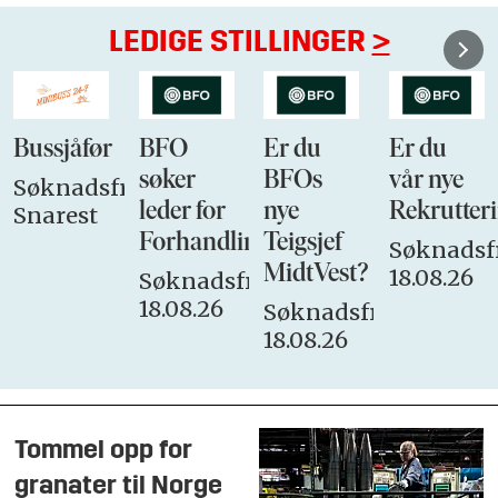
LEDIGE STILLINGER
>
Bussjåfør
BFO
Er du
Er du
søker
BFOs
vår nye
Søknadsfrist:
leder for
nye
Rekrutteri
Snarest
Forhandlingsutvalget
Teigsjef
Søknadsfr
MidtVest?
18.08.26
Søknadsfrist:
18.08.26
Søknadsfrist:
18.08.26
Tommel opp for
granater til Norge