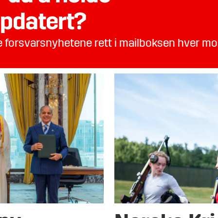
pdatert?
te forsvarsnyhetene rett i mailboksen hver m