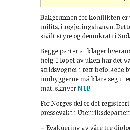
Bakgrunnen for konflikten er 
milits, i regjeringshæren. Det
sivilt styre og demokrati i Sud
Begge parter anklager hverand
helg. I løpet av uken har det
stridsvogner i tett befolkede b
innbyggerne må klare seg uten
mat, skriver
NTB
.
For Norges del er det registre
pressevakt i Utenriksdeparteme
– Evakuering av våre tre diplo