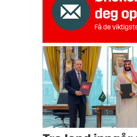
deg op
Få de viktigs