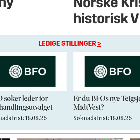
 ny
Norske Kri
historisk 
LEDIGE STILLINGER
>
 søker leder for
Er du BFOs nye Teigsj
handlingsutvalget
MidtVest?
adsfrist: 18.08.26
Søknadsfrist: 18.08.26