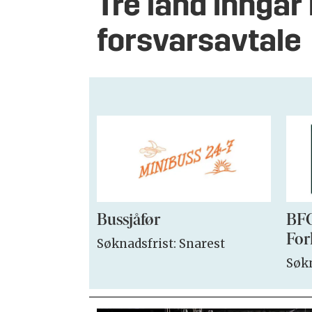
Tre land inngår
forsvarsavtale
Bussjåfør
BFO
For
Søknadsfrist: Snarest
Søkn