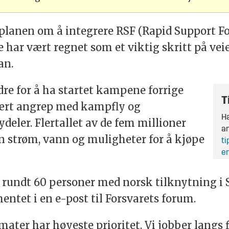
planen om å integrere RSF (Rapid Support Fo
te har vært regnet som et viktig skritt på ve
an.
re for å ha startet kampene forrige
T
 vært angrep med kampfly og
Ha
ydeler. Flertallet av de fem millioner
an
 strøm, vann og muligheter for å kjøpe
ti
en
rt rundt 60 personer med norsk tilknytning i 
ntet i en e-post til Forsvarets forum.
mater har høyeste prioritet. Vi jobber langs 