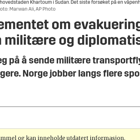
hovedstaden Khartoum i Sudan. Det siste forsøket på en våpenh
oto: Marwan Ali, AP Photo
ementet om evakuering
 militære og diplomati
eg på å sende militære transportfly
ere. Norge jobber langs flere spo
gammel og kan inneholde utdatert informasjon.