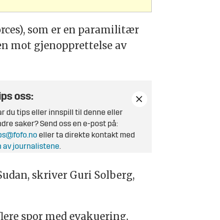
rces), som er en paramilitær
ien mot gjenopprettelse av
ips oss:
r du tips eller innspill til denne eller
dre saker? Send oss en e-post på:
ps@fofo.no
eller ta direkte kontakt med
 av journalistene
.
Sudan, skriver Guri Solberg,
flere spor med evakuering,