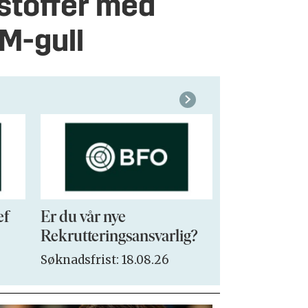
stoffer med
VM-gull
ef
Er du vår nye
VP Sales & 
Rekrutteringsansvarlig?
Søknadsfrist:
Søknadsfrist: 18.08.26