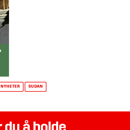
»
NYHETER
SUDAN
 du å holde