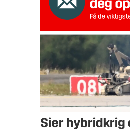
deg op
Få de viktigs
Sier hybridkrig e