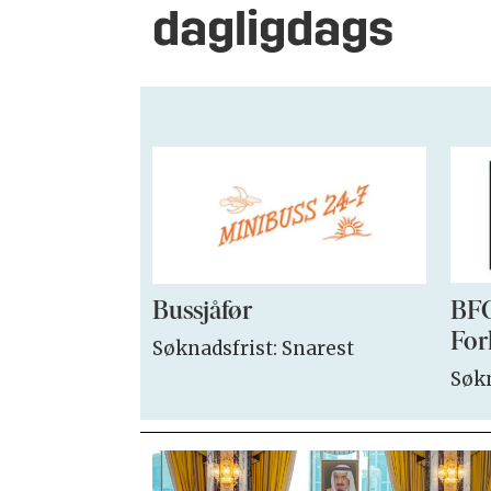
dagligdags
Bussjåfør
BFO
For
Søknadsfrist: Snarest
Søkn