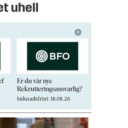
et uhell
ef
Er du vår nye
VP Sales & 
Rekrutteringsansvarlig?
Søknadsfrist:
Søknadsfrist: 18.08.26