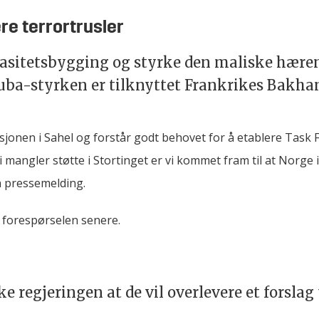
re terrortrusler
pasitetsbygging og styrke den maliske hæren
kuba-styrken er tilknyttet Frankrikes Bakha
asjonen i Sahel og forstår godt behovet for å etablere Task
 mangler støtte i Stortinget er vi kommet fram til at Norge i
n pressemelding.
 forespørselen senere.
ke regjeringen at de vil overlevere et forsla