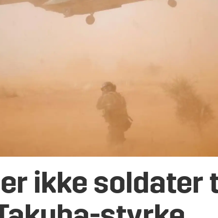
r ikke soldater t
 Takuba-styrke