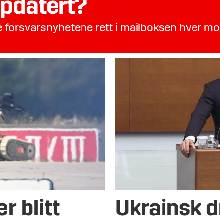
pdatert?
te forsvarsnyhetene rett i mailboksen hver m
r blitt
Ukrainsk d