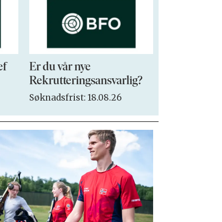
ef
Er du vår nye
VP Sales & 
Rekrutteringsansvarlig?
Søknadsfrist:
Søknadsfrist: 18.08.26