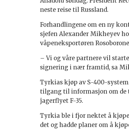
Anadolu søndag. President Rece
neste reise til Russland.
Forhandlingene om en ny kontr
sjefen Alexander Mikheyev hos
våpeneksportøren Rosoboronexp
– Vi og våre partnere vil star
signering i nær framtid, sa M
Tyrkias kjøp av S-400-systeme
tilgang til informasjon om de
jagerflyet F-35.
Tyrkia ble i fjor nektet å kjø
det og hadde planer om å kjøpe