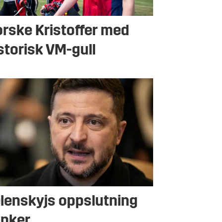
rske Kristoffer med
storisk VM-gull
lenskyjs oppslutning
nker