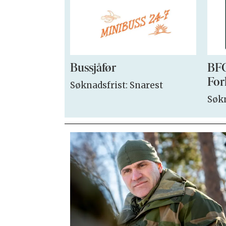
Bussjåfør
BFO
For
Søknadsfrist: Snarest
Søkn