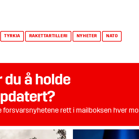
TYRKIA
RAKETTARTILLERI
NYHETER
NATO
 du å holde
pdatert?
te forsvarsnyhetene rett i mailboksen hver m