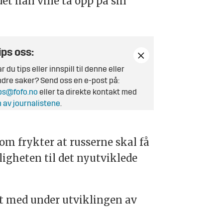
et han ville ta opp på sin
ips oss:
r du tips eller innspill til denne eller
dre saker? Send oss en e-post på:
ps@fofo.no
eller ta direkte kontakt med
 av journalistene
.
m frykter at russerne skal få
igheten til det nyutviklede
rt med under utviklingen av