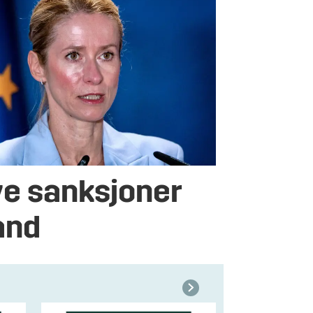
ye sanksjoner
and