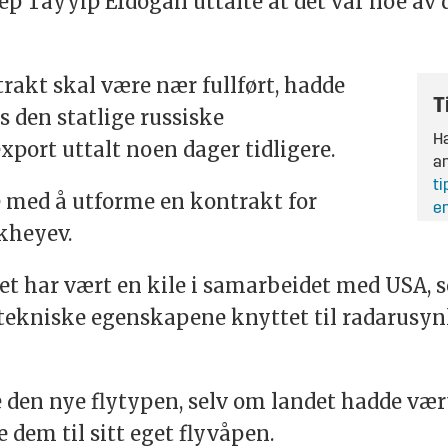
p Tayyip Erdogan uttalte at det var noe av d
akt skal være nær fullført, hadde
T
 den statlige russiske
Ha
ort uttalt noen dager tidligere.
an
ti
te med å utforme en kontrakt for
en
ikheyev.
t har vært en kile i samarbeidet med USA, so
 tekniske egenskapene knyttet til radarusynl
pe den nye flytypen, selv om landet hadde væ
 dem til sitt eget flyvåpen.