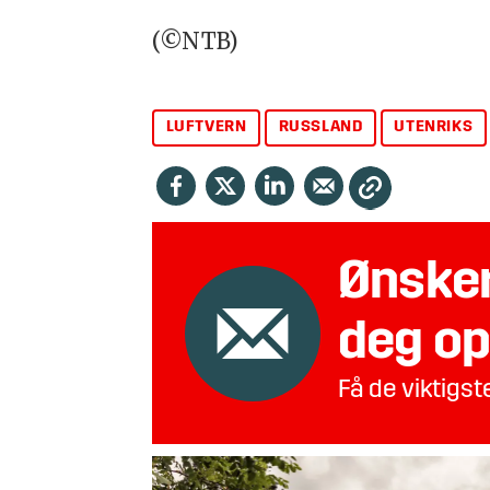
(©NTB)
LUFTVERN
RUSSLAND
UTENRIKS
Ønsker
deg op
Få de viktigs