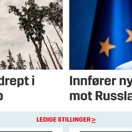
drept i
Innfører n
p
mot Russl
LEDIGE STILLINGER
>