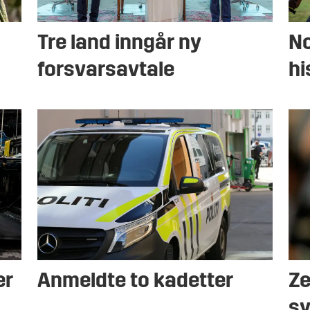
Tre land inngår ny
No
forsvarsavtale
hi
er
Anmeldte to kadetter
Ze
sy