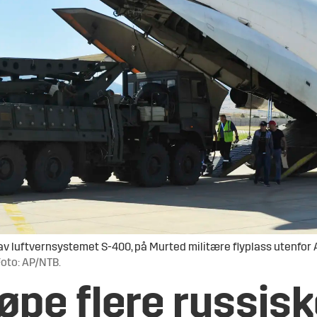
 av luftvernsystemet S-400, på Murted militære flyplass utenfor An
Foto: AP/NTB.
jøpe flere russis