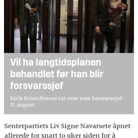
Vil ha langtidsplanen
behandlet før han blir
forsvarssjef
Eirik Kristoffersen tar over som forsvarssjef
17. august.
Senterpartiets Liv Signe Navarsete åpnet
allerede for snart to uker siden for å