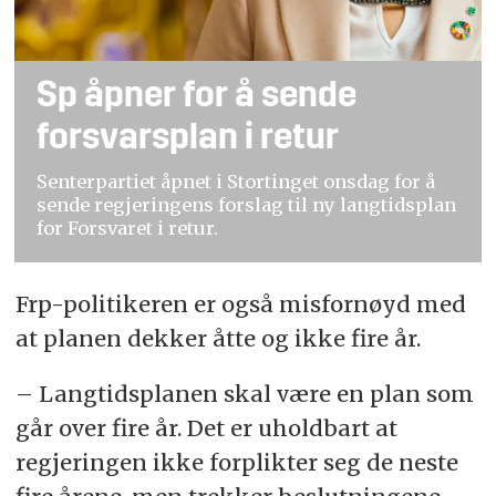
Sp åpner for å sende
forsvarsplan i retur
Senterpartiet åpnet i Stortinget onsdag for å
sende regjeringens forslag til ny langtidsplan
for Forsvaret i retur.
Frp-politikeren er også misfornøyd med
at planen dekker åtte og ikke fire år.
– Langtidsplanen skal være en plan som
går over fire år. Det er uholdbart at
regjeringen ikke forplikter seg de neste