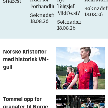
leder for
nye
Rekrutteri
Snarest
Forhandlingsutvalget
Teigsjef
Søknadsfr
MidtVest?
18.08.26
Søknadsfrist:
18.08.26
Søknadsfrist:
18.08.26
Norske Kristoffer
med historisk VM-
gull
Tommel opp for
granater til Norge