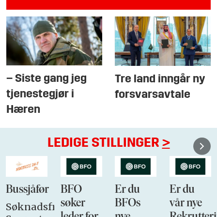
– Siste gang jeg
Tre land inngår ny
tjenestegjør i
forsvarsavtale
Hæren
LEDIGE STILLINGER
>
Bussjåfør
BFO
Er du
Er du
søker
BFOs
vår nye
Søknadsfrist: