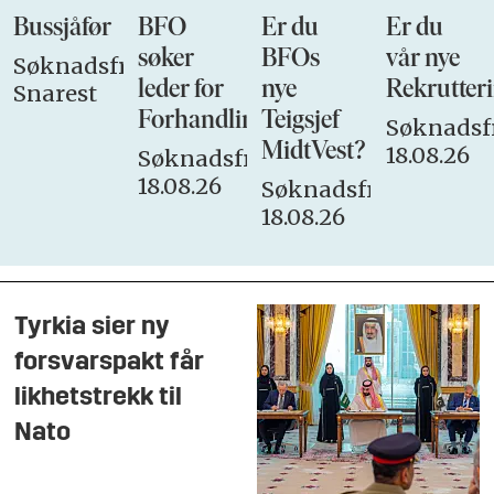
Bussjåfør
BFO
Er du
Er du
søker
BFOs
vår nye
Søknadsfrist:
leder for
nye
Rekrutteri
Snarest
Forhandlingsutvalget
Teigsjef
Søknadsfr
MidtVest?
18.08.26
Søknadsfrist:
18.08.26
Søknadsfrist:
18.08.26
Tyrkia sier ny
forsvarspakt får
likhetstrekk til
Nato