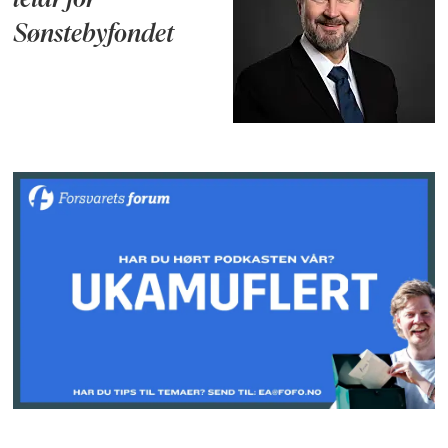
leiar for
Sønstebyfondet