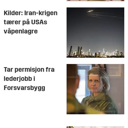
Kilder: Iran-krigen
tærer på USAs
våpenlagre
Tar permisjon fra
lederjobb i
Forsvarsbygg