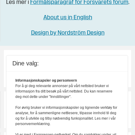
Les mer i
Formålsparagraf for Forsvarets forum
.
About us in English
Design by Nordström Design
Dine valg:
Informasjonskapsler og personvern
For å gi deg relevante annonser på vårt nettsted bruker vi
informasjon fra ditt besøk på vårt nettsted. Du kan reservere
deg mot dette under "Innstillinger".
For øvrig bruker vi informasjonskapsler og lignende verktøy for
analyse, for å sammenligne nettlesere, tilpasse innhold til deg
og for å utvikle og tilby nødvendig funksjonalitet. Les mer i vår
personvernerklæring.
Vi er med i Fagpressen-nettverket. Om du samtykker under, vil