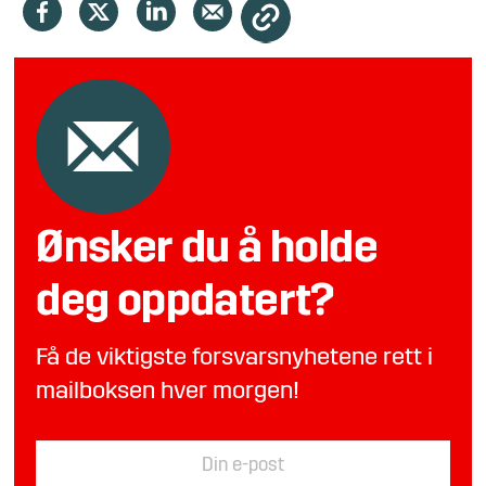
Ønsker du å holde
deg oppdatert?
Få de viktigste forsvarsnyhetene rett i
mailboksen hver morgen!