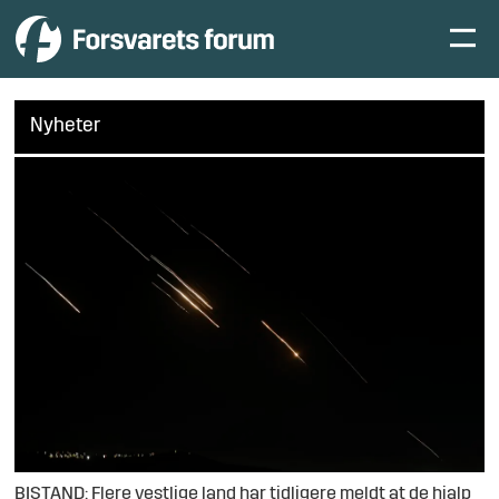
Nyheter
BISTAND: Flere vestlige land har tidligere meldt at de hjalp