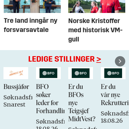
Tre land inngår ny
Norske Kristoffer
forsvarsavtale
med historisk VM-
gull
LEDIGE STILLINGER
>
Bussjåfør
BFO
Er du
Er du
søker
BFOs
vår nye
Søknadsfrist:
leder for
nye
Rekrutteri
Snarest
Forhandlingsutvalget
Teigsjef
Søknadsfr
MidtVest?
18.08.26
Søknadsfrist:
18.08.26