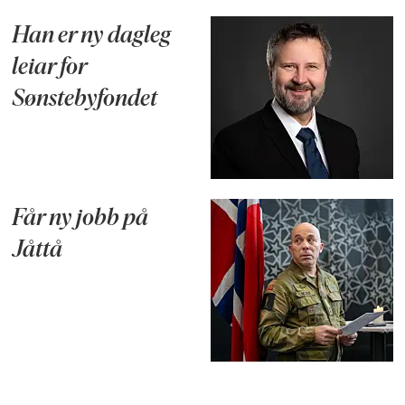
Han er ny dagleg
leiar for
Sønstebyfondet
Får ny jobb på
Jåttå