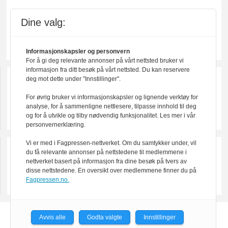
Dine valg:
Informasjonskapsler og personvern
For å gi deg relevante annonser på vårt nettsted bruker vi
informasjon fra ditt besøk på vårt nettsted. Du kan reservere
deg mot dette under "Innstillinger".
For øvrig bruker vi informasjonskapsler og lignende verktøy for
analyse, for å sammenligne nettlesere, tilpasse innhold til deg
og for å utvikle og tilby nødvendig funksjonalitet. Les mer i vår
personvernerklæring.
Vi er med i Fagpressen-nettverket. Om du samtykker under, vil
du få relevante annonser på nettstedene til medlemmene i
nettverket basert på informasjon fra dine besøk på tvers av
disse nettstedene. En oversikt over medlemmene finner du på
Fagpressen.no.
Avvis alle
Godta valgte
Innstillinger
Powered by Labrador CMS