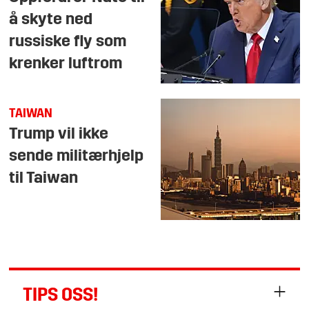
å skyte ned
russiske fly som
krenker luftrom
TAIWAN
Trump vil ikke
sende militærhjelp
til Taiwan
TIPS OSS!