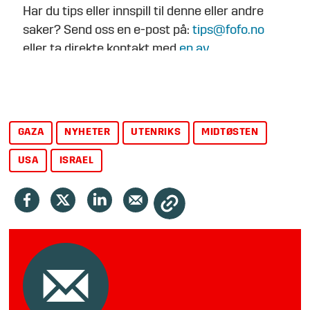
Har du tips eller innspill til denne eller andre
saker? Send oss en e-post på:
tips@fofo.no
eller ta direkte kontakt med
en av
journalistene
.
GAZA
NYHETER
UTENRIKS
MIDTØSTEN
USA
ISRAEL