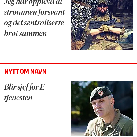
Jeg har opplevd at
strømmen forsvant
og det sentraliserte
brøt sammen
NYTT OM NAVN
Blir sjef for E-
tjenesten