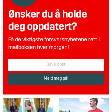
Ønsker du å holde
deg oppdatert?
Få de viktigste forsvarsnyhetene rett i
mailboksen hver morgen!