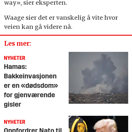
way», sier eksperten.
Waage sier det er vanskelig å vite hvor
veien kan gå videre nå.
Les mer:
NYHETER
Hamas:
Bakkeinvasjonen
er en «dødsdom»
for gjenværende
gisler
NYHETER
Oppfordrer Nato til