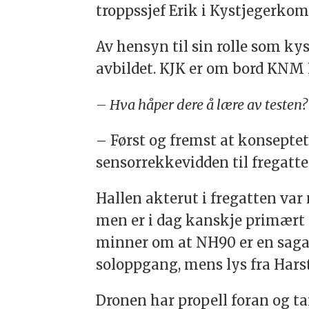
troppssjef Erik i Kystjegerko
Av hensyn til sin rolle som ky
avbildet. KJK er om bord KNM
– Hva håper dere å lære av testen?
– Først og fremst at konseptet
sensorrekkevidden til fregatt
Hallen akterut i fregatten va
men er i dag kanskje primært 
minner om at NH90 er en saga b
soloppgang, mens lys fra Harst
Dronen har propell foran og ta