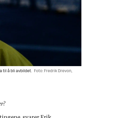
il å bli avbildet.
Foto: Fredrik Drevon,
er?
 tingene, svarer Erik