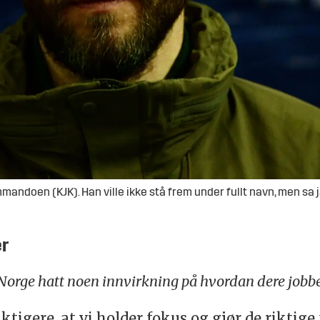
andoen (KJK). Han ville ikke stå frem under fullt navn, men sa ja t
er
 Norge hatt noen innvirkning på hvordan dere jobb
ktigere, at vi holder fokus og gjør de riktige