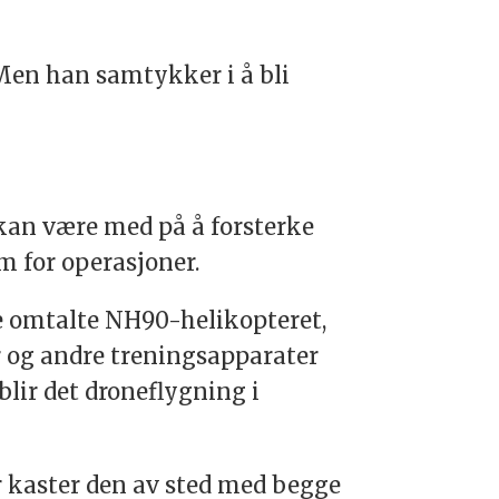
 Men han samtykker i å bli
t kan være med på å forsterke
m for operasjoner.
e omtalte NH90-helikopteret,
r og andre treningsapparater
lir det droneflygning i
r kaster den av sted med begge