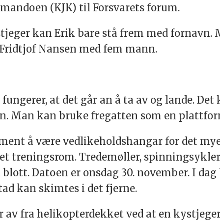
mmandoen (KJK) til Forsvarets forum.
stjeger kan Erik bare stå frem med fornavn.
 Fridtjof Nansen med fem mann.
 fungerer, at det går an å ta av og lande. De
en. Man kan bruke fregatten som en plattfor
r ment å være vedlikeholdshangar for det my
et treningsrom. Tredemøller, spinningsykle
lott. Datoen er onsdag 30. november. I dag b
ad kan skimtes i det fjerne.
r av fra helikopterdekket ved at en kystjege