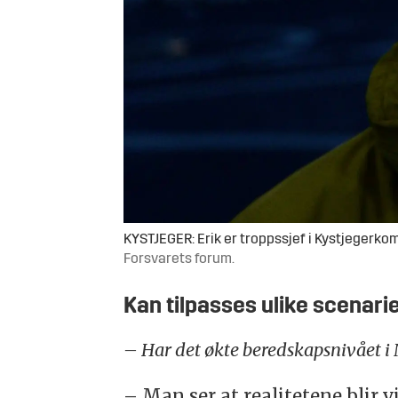
KYSTJEGER: Erik er troppssjef i Kystjegerkomm
Forsvarets forum.
Kan tilpasses ulike scenari
– Har det økte beredskapsnivået i
– Man ser at realitetene blir vi