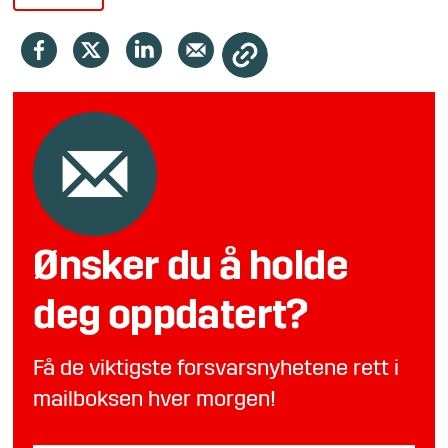
Ønsker du å holde
deg oppdatert?
Få de viktigste forsvarsnyhetene rett i
mailboksen hver morgen!