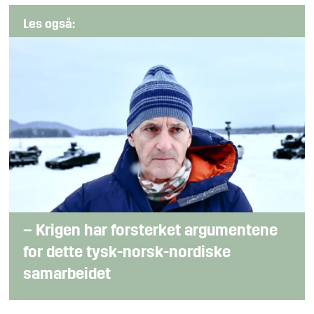
Les også:
– Krigen har forsterket argumentene
for dette tysk-norsk-nordiske
samarbeidet