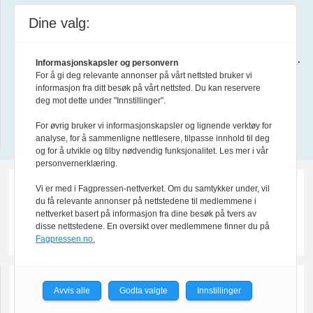
Dine valg:
Forsvarets forum er medlem av
Fagpressen
.
Les mer i
Formålsparagraf for Forsvarets forum
.
Informasjonskapsler og personvern
For å gi deg relevante annonser på vårt nettsted bruker vi
informasjon fra ditt besøk på vårt nettsted. Du kan reservere
About us in English
deg mot dette under "Innstillinger".
For øvrig bruker vi informasjonskapsler og lignende verktøy for
Design by Nordström Design
analyse, for å sammenligne nettlesere, tilpasse innhold til deg
og for å utvikle og tilby nødvendig funksjonalitet. Les mer i vår
personvernerklæring.
Vi er med i Fagpressen-nettverket. Om du samtykker under, vil
du få relevante annonser på nettstedene til medlemmene i
nettverket basert på informasjon fra dine besøk på tvers av
disse nettstedene. En oversikt over medlemmene finner du på
Fagpressen.no.
Avvis alle
Godta valgte
Innstillinger