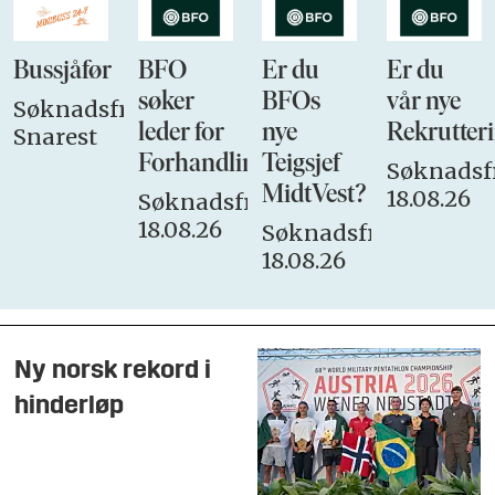
Bussjåfør
BFO
Er du
Er du
søker
BFOs
vår nye
Søknadsfrist:
leder for
nye
Rekrutteri
Snarest
Forhandlingsutvalget
Teigsjef
Søknadsfr
MidtVest?
18.08.26
Søknadsfrist:
18.08.26
Søknadsfrist:
18.08.26
Ny norsk rekord i
hinderløp