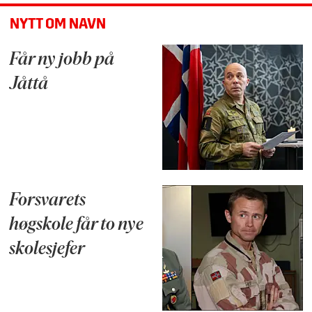
NYTT OM NAVN
Får ny jobb på
Jåttå
Forsvarets
høgskole får to nye
skolesjefer