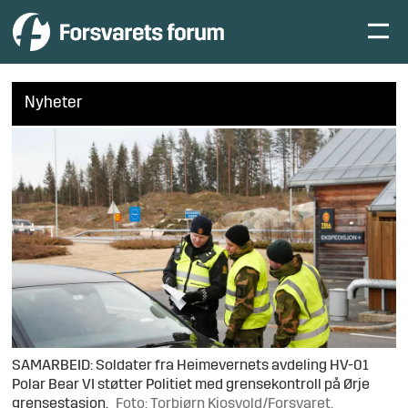
Nyheter
SAMARBEID: Soldater fra Heimevernets avdeling HV-01
Polar Bear VI støtter Politiet med grensekontroll på Ørje
grensestasjon.
Foto: Torbjørn Kjosvold/Forsvaret.