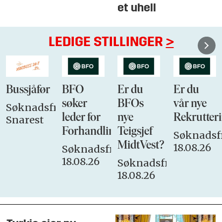
et uhell
LEDIGE STILLINGER
>
Bussjåfør
BFO
Er du
Er du
søker
BFOs
vår nye
Søknadsfrist:
leder for
nye
Rekrutteri
Snarest
Forhandlingsutvalget
Teigsjef
Søknadsfr
MidtVest?
18.08.26
Søknadsfrist:
18.08.26
Søknadsfrist:
18.08.26