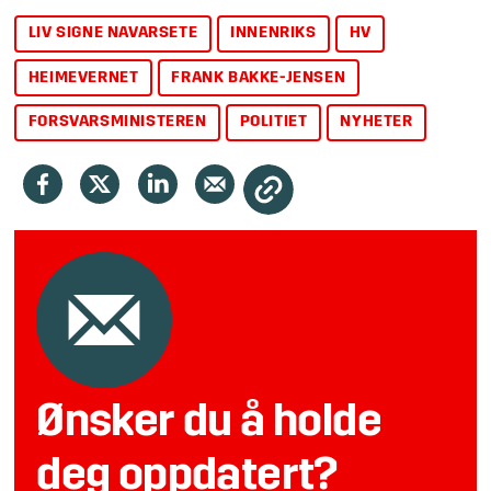
LIV SIGNE NAVARSETE
INNENRIKS
HV
HEIMEVERNET
FRANK BAKKE-JENSEN
FORSVARSMINISTEREN
POLITIET
NYHETER
Ønsker du å holde
deg oppdatert?