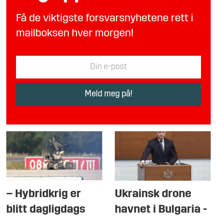
Få de viktigste forsvarsnyhetene rett i
mailboksen hver morgen!
– Hybridkrig er
Ukrainsk drone
blitt dagligdags
havnet i Bulgaria -