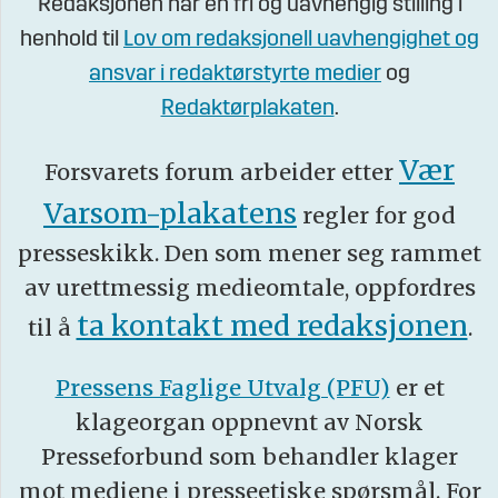
Redaksjonen har en fri og uavhengig stilling i
henhold til
Lov om redaksjonell uavhengighet og
ansvar i redaktørstyrte medier
og
Redaktørplakaten
.
Vær
Forsvarets forum arbeider etter
Varsom-plakatens
regler for god
presseskikk. Den som mener seg rammet
av urettmessig medieomtale, oppfordres
ta kontakt med redaksjonen
til å
.
Pressens Faglige Utvalg (PFU)
er et
klageorgan oppnevnt av Norsk
Presseforbund som behandler klager
mot mediene i presseetiske spørsmål. For