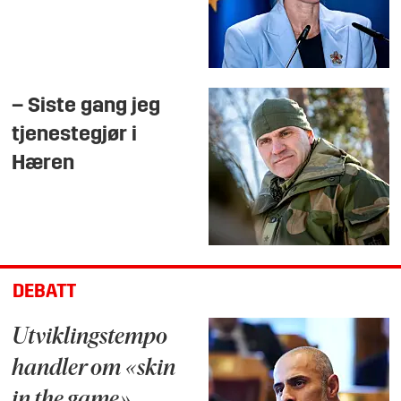
– Siste gang jeg
tjenestegjør i
Hæren
DEBATT
Utviklingstempo
handler om «skin
in the game»