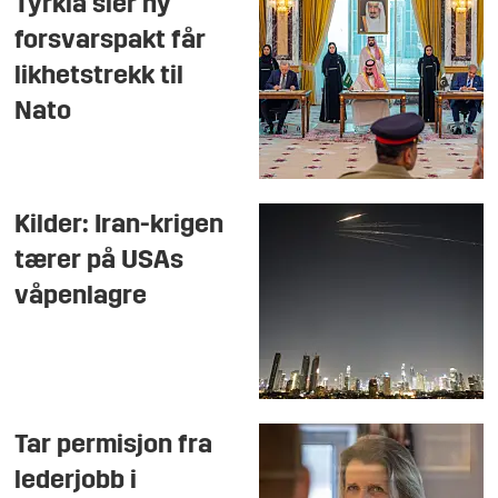
Tyrkia sier ny
forsvarspakt får
likhetstrekk til
Nato
Kilder: Iran-krigen
tærer på USAs
våpenlagre
Tar permisjon fra
lederjobb i