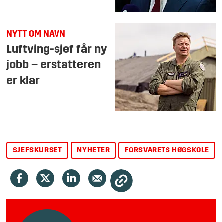
NYTT OM NAVN
Luftving-sjef får ny
jobb – erstatteren
er klar
SJEFSKURSET
NYHETER
FORSVARETS HØGSKOLE