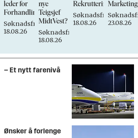
leder for
nye
Rekrutteringsansvarli
Marketing
Forhandlingsutvalget
Teigsjef
Søknadsfrist:
Søknadsfr
MidtVest?
18.08.26
23.08.26
Søknadsfrist:
18.08.26
Søknadsfrist:
18.08.26
– Et nytt farenivå
Ønsker å forlenge