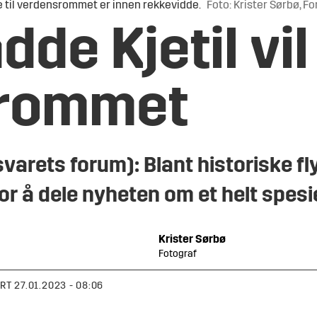
se til verdensrommet er innen rekkevidde.
Foto: Krister Sørbø, F
de Kjetil vil 
srommet
rets forum): Blant historiske fly
or å dele nyheten om et helt spesie
Krister
Sørbø
Fotograf
ERT
27.01.2023 - 08:06