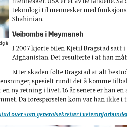
mennesker. USA er et av de landene. Så 
teknologi til mennesker med funksjonsne
Shahinian.
Veibomba i Meymaneh
tig å
I 2007 kjørte bilen Kjetil Bragstad sat
Afghanistan. Det resulterte i at han må
Etter skaden følte Bragstad at alt besto
nsninger, spesielt rundt det å komme tilbake 
ut en ny retning i livet. 16 år senere er han 
ommet. Da forespørselen kom var han ikke i tv
agstad over som generalsekretær i veteranforbunde