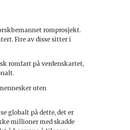
 norskbemannet romprosjekt.
t. Fire av disse sitter i
rsk romfart på verdenskartet,
nalt.
t mennesker uten
e globalt på dette, det er
kke millioner med skadde