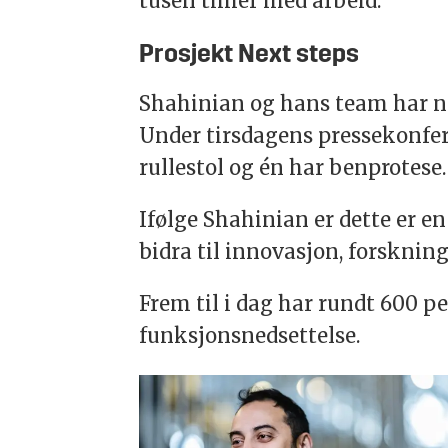
tusen timer med arbeid.
Prosjekt Next steps
Shahinian og hans team har nå
Under tirsdagens pressekonfera
rullestol og én har benprotese.
Ifølge Shahinian er dette er e
bidra til innovasjon, forsknin
Frem til i dag har rundt 600 
funksjonsnedsettelse.