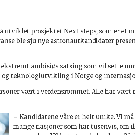
 utviklet prosjektet Next steps, som er et
nse ble sju nye astronautkandidater presenter
n ekstremt ambisiøs satsing som vil sette no
g og teknologiutvikling i Norge og internasjo
personer vært i verdensrommet. Alle har vær
– Kandidatene våre er helt unike. Vi må s
mange nasjoner som har tusenvis, om i