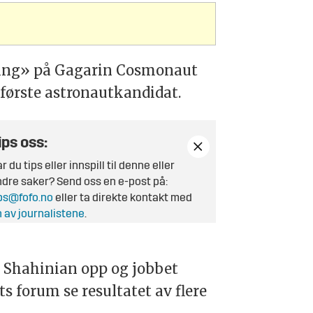
ining» på Gagarin Cosmonaut
 første astronautkandidat.
ips oss:
r du tips eller innspill til denne eller
dre saker? Send oss en e-post på:
ps@fofo.no
eller ta direkte kontakt med
 av journalistene
.
 Shahinian opp og jobbet
s forum se resultatet av flere