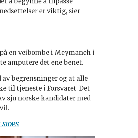
det å begynne å tilpasse
dsettelser er viktig, sier
t i på en veibombe i Meymaneh i
tte amputere det ene benet.
d av begrensninger og at alle
til tjeneste i Forsvaret. Det
en av sju norske kandidater med
il.
t SIOPS