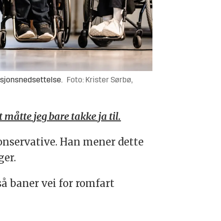
ksjonsnedsettelse.
Foto: Krister Sørbø,
 måtte jeg bare takke ja til.
konservative. Han mener dette
ger.
så baner vei for romfart