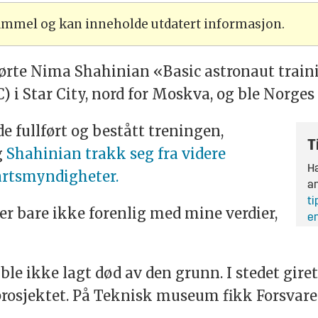
gammel og kan inneholde utdatert informasjon.
mførte Nima Shahinian «Basic astronaut tra
) i Star City, nord for Moskva, og ble Norges
e fullført og bestått treningen,
T
g
Shahinian trakk seg fra videre
Ha
artsmyndigheter.
an
ti
er bare ikke forenlig med mine verdier,
en
 ikke lagt død av den grunn. I stedet giret
prosjektet. På Teknisk museum fikk Forsvaret