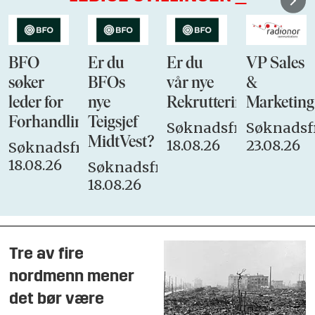
BFO
Er du
Er du
VP Sales
søker
BFOs
vår nye
&
leder for
nye
Rekrutteringsansvarli
Marketing
Forhandlingsutvalget
Teigsjef
Søknadsfrist:
Søknadsfr
MidtVest?
18.08.26
23.08.26
Søknadsfrist:
18.08.26
Søknadsfrist:
18.08.26
Tre av fire
nordmenn mener
det bør være