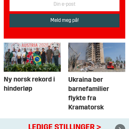
Ny norsk rekord i
Ukraina ber
hinderløp
barnefamilier
flykte fra
Kramatorsk
LEDIGE STILLINGER
>