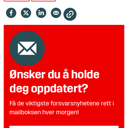
Ønsker du å holde
deg oppdatert?
Få de viktigste forsvarsnyhetene rett i
mailboksen hver morgen!