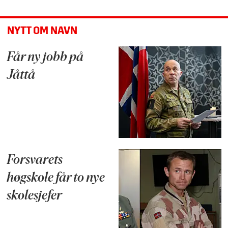
NYTT OM NAVN
Får ny jobb på
Jåttå
Forsvarets
høgskole får to nye
skolesjefer