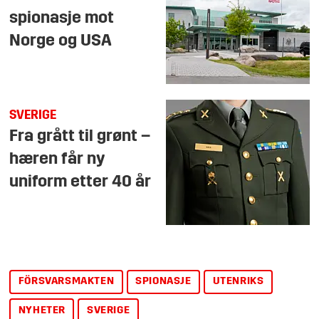
spionasje mot
Norge og USA
SVERIGE
Fra grått til grønt –
hæren får ny
uniform etter 40 år
FÖRSVARSMAKTEN
SPIONASJE
UTENRIKS
NYHETER
SVERIGE