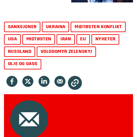
SANKSJONER
UKRAINA
MIDTØSTEN KONFLIKT
USA
MIDTØSTEN
IRAN
EU
NYHETER
RUSSLAND
VOLODOMYR ZELENSKYJ
OLJE OG GASS