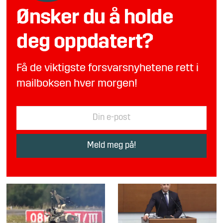
Ønsker du å holde
deg oppdatert?
Få de viktigste forsvarsnyhetene rett i
mailboksen hver morgen!