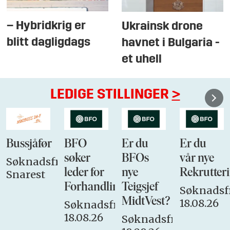
– Hybridkrig er
Ukrainsk drone
blitt dagligdags
havnet i Bulgaria -
et uhell
LEDIGE STILLINGER
>
Bussjåfør
BFO
Er du
Er du
søker
BFOs
vår nye
Søknadsfrist:
leder for
nye
Rekrutteri
Snarest
Forhandlingsutvalget
Teigsjef
Søknadsfr
MidtVest?
18.08.26
Søknadsfrist:
18.08.26
Søknadsfrist: