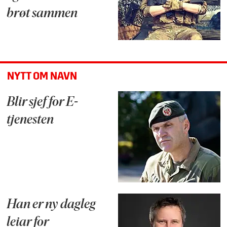
brøt sammen
NYTT OM NAVN
Blir sjef for E-
tjenesten
Han er ny dagleg
leiar for