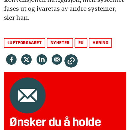
fases ut og ivaretas av andre systemer,
sier han.
LUFTFORSVARET
NYHETER
EU
HØRING
Ønsker du å holde