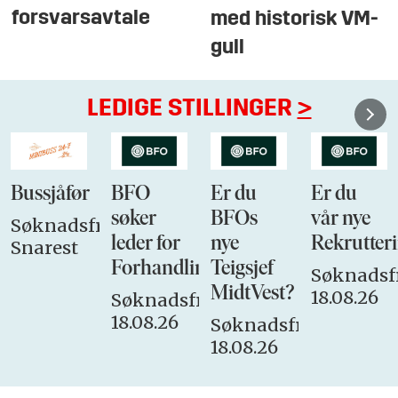
forsvarsavtale
med historisk VM-
gull
LEDIGE STILLINGER
>
Bussjåfør
BFO
Er du
Er du
søker
BFOs
vår nye
Søknadsfrist:
leder for
nye
Rekrutteri
Snarest
Forhandlingsutvalget
Teigsjef
Søknadsfr
MidtVest?
18.08.26
Søknadsfrist:
18.08.26
Søknadsfrist:
18.08.26