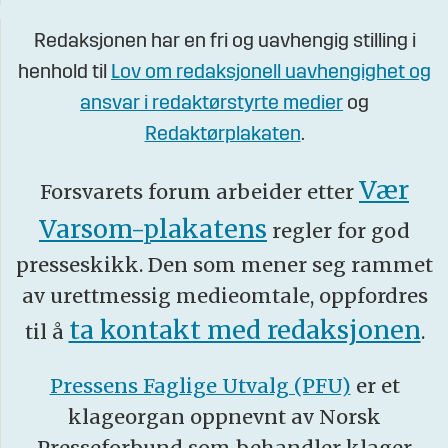
Redaksjonen har en fri og uavhengig stilling i
henhold til
Lov om redaksjonell uavhengighet og
ansvar i redaktørstyrte medier
og
Redaktørplakaten
.
Vær
Forsvarets forum arbeider etter
Varsom-plakatens
regler for god
presseskikk. Den som mener seg rammet
av urettmessig medieomtale, oppfordres
ta kontakt med redaksjonen
til å
.
Pressens Faglige Utvalg (PFU)
er et
klageorgan oppnevnt av Norsk
Presseforbund som behandler klager