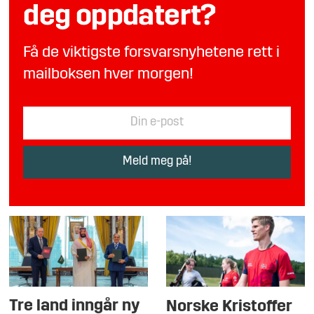
deg oppdatert?
Få de viktigste forsvarsnyhetene rett i
mailboksen hver morgen!
Tre land inngår ny
Norske Kristoffer