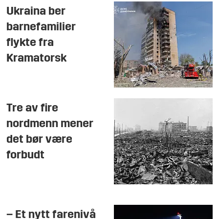
Ukraina ber
barnefamilier
flykte fra
Kramatorsk
Tre av fire
nordmenn mener
det bør være
forbudt
– Et nytt farenivå