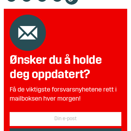
Ønsker du å holde
deg oppdatert?
Få de viktigste forsvarsnyhetene rett i
mailboksen hver morgen!