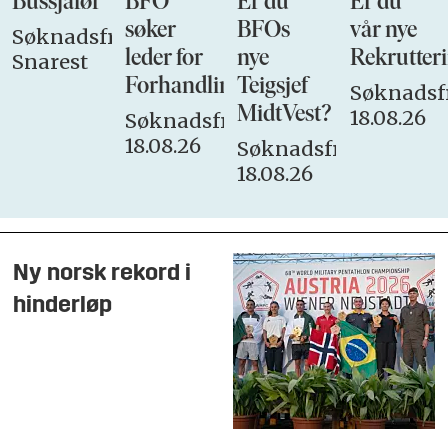
Bussjåfør
BFO
Er du
Er du
søker
BFOs
vår nye
Søknadsfrist:
leder for
nye
Rekrutteri
Snarest
Forhandlingsutvalget
Teigsjef
Søknadsfr
MidtVest?
18.08.26
Søknadsfrist:
18.08.26
Søknadsfrist:
18.08.26
Ny norsk rekord i
hinderløp