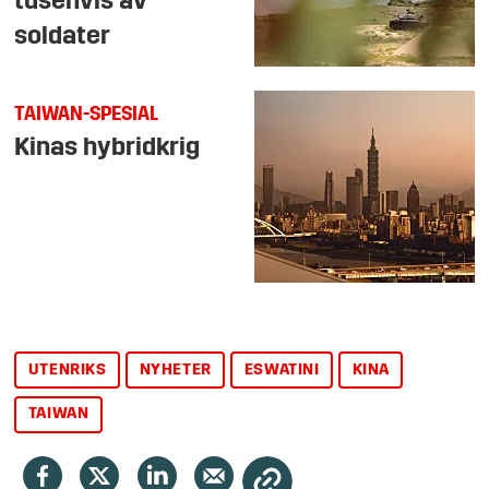
tusenvis av
soldater
TAIWAN-SPESIAL
Kinas hybridkrig
UTENRIKS
NYHETER
ESWATINI
KINA
TAIWAN