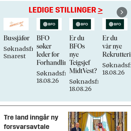
LEDIGE STILLINGER
>
Bussjåfør
BFO
Er du
Er du
søker
BFOs
vår nye
Søknadsfrist:
leder for
nye
Rekrutteri
Snarest
Forhandlingsutvalget
Teigsjef
Søknadsfr
MidtVest?
18.08.26
Søknadsfrist:
18.08.26
Søknadsfrist:
18.08.26
Tre land inngår ny
forsvarsavtale