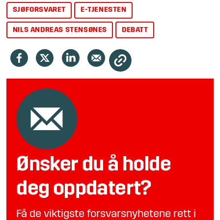
SJØFORSVARET
E-TJENESTEN
NILS ANDREAS STENSØNES
DEBATT
Ønsker du å holde
deg oppdatert?
Få de viktigste forsvarsnyhetene rett i