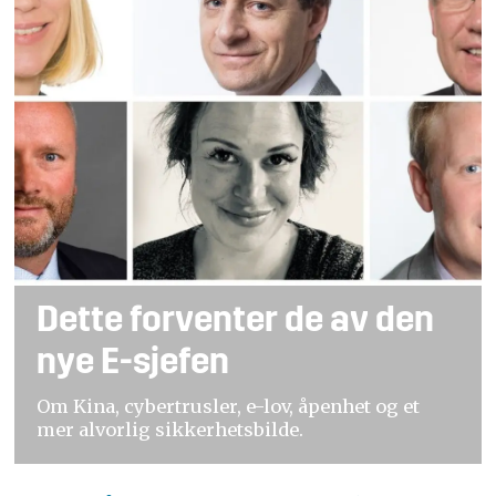
Dette forventer de av den
nye E-sjefen
Om Kina, cybertrusler, e-lov, åpenhet og et
mer alvorlig sikkerhetsbilde.