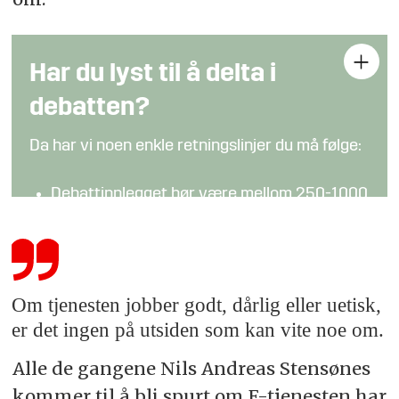
Har du lyst til å delta i
debatten?
Da har vi noen enkle retningslinjer du må følge:
Debattinnlegget bør være mellom 250-1000
ord
Det er forskjell på meninger og fakta:
Påstander som hevdes å være sanne bør
underbygges (bidra gjerne med lenker og
Om tjenesten jobber godt, dårlig eller uetisk,
tilleggsinformasjon)
er det ingen på utsiden som kan vite noe om.
Hold en saklig tone
Alle de gangene Nils Andreas Stensønes
Send bidraget til
debatt@fofo.no
kommer til å bli spurt om E-tjenesten har