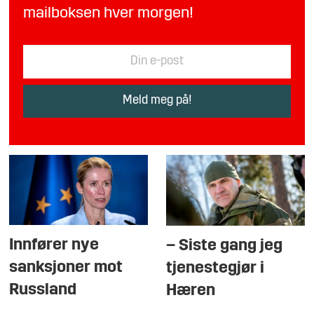
mailboksen hver morgen!
Innfører nye
– Siste gang jeg
sanksjoner mot
tjenestegjør i
Russland
Hæren