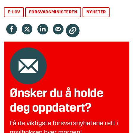
E-LOV
FORSVARSMINISTEREN
NYHETER
Ønsker du å holde
deg oppdatert?
Få de viktigste forsvarsnyhetene rett i
mailboksen hver morgen!