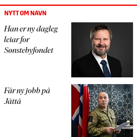
NYTT OM NAVN
Han er ny dagleg
leiar for
Sønstebyfondet
Får ny jobb på
Jåttå