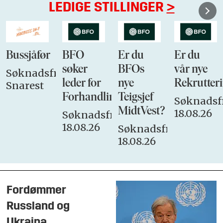
LEDIGE STILLINGER
>
Bussjåfør
BFO
Er du
Er du
søker
BFOs
vår nye
Søknadsfrist:
leder for
nye
Rekrutteri
Snarest
Forhandlingsutvalget
Teigsjef
Søknadsfr
MidtVest?
18.08.26
Søknadsfrist:
18.08.26
Søknadsfrist:
18.08.26
Fordømmer
Russland og
Ukraina