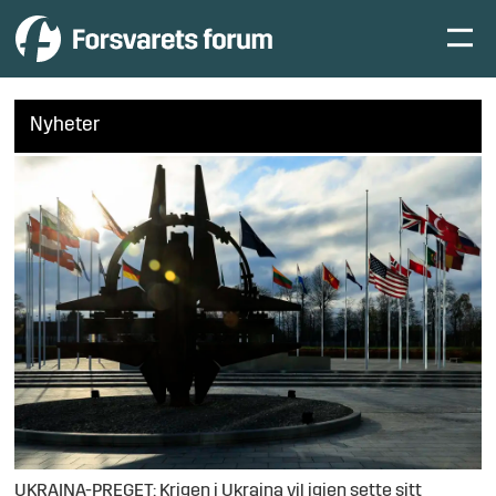
Nyheter
UKRAINA-PREGET: Krigen i Ukraina vil igjen sette sitt