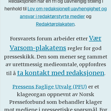
Redaksjonen har en fri og uavhengig stilling i
henhold til
Lov om redaksjonell uavhengighet og
ansvar i redaktørstyrte medier
og
Redaktørplakaten
.
Vær
Forsvarets forum arbeider etter
Varsom-plakatens
regler for god
presseskikk. Den som mener seg rammet
av urettmessig medieomtale, oppfordres
ta kontakt med redaksjonen
til å
.
Pressens Faglige Utvalg (PFU)
er et
klageorgan oppnevnt av Norsk
Presseforbund som behandler klager
mot mediene i presseetiske spørsmål. For