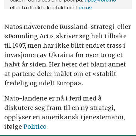
saker? Send oss en e-post på:
tips@fofo.no
eller ta direkte kontakt med
en av
journalistene
.
Natos nåværende Russland-strategi, eller
«Founding Act», skriver seg helt tilbake
til 1997, men har ikke blitt endret trass i
invasjonen av Ukraina for over to og et
halvt år siden. Her heter det blant annet
at partene deler målet om et «stabilt,
fredelig og udelt Europa».
Nato-landene er nå i ferd med å
diskutere seg fram til en ny strategi,
opplyser en amerikansk tjenestemann,
ifølge
Politico
.