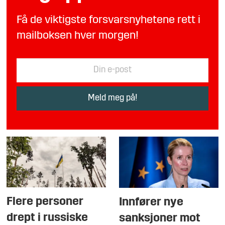
Få de viktigste forsvarsnyhetene rett i
mailboksen hver morgen!
Flere personer
Innfører nye
drept i russiske
sanksjoner mot