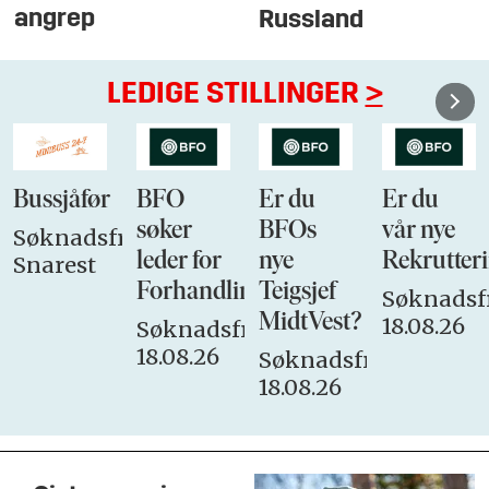
angrep
Russland
LEDIGE STILLINGER
>
Bussjåfør
BFO
Er du
Er du
søker
BFOs
vår nye
Søknadsfrist:
leder for
nye
Rekrutteri
Snarest
Forhandlingsutvalget
Teigsjef
Søknadsfr
MidtVest?
18.08.26
Søknadsfrist:
18.08.26
Søknadsfrist:
18.08.26