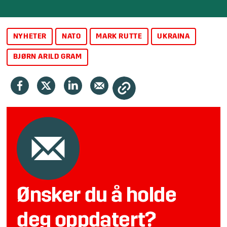
NYHETER
NATO
MARK RUTTE
UKRAINA
BJØRN ARILD GRAM
Ønsker du å holde
deg oppdatert?