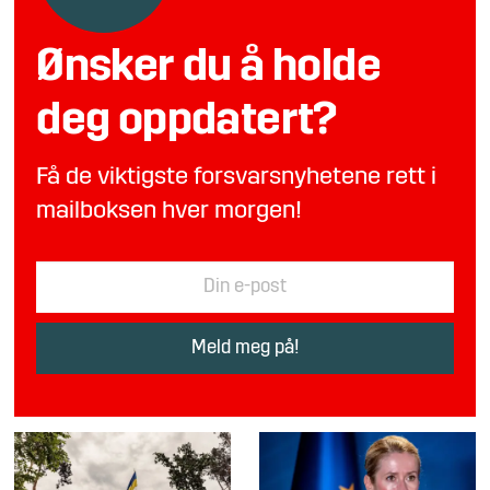
Ønsker du å holde
deg oppdatert?
Få de viktigste forsvarsnyhetene rett i
mailboksen hver morgen!