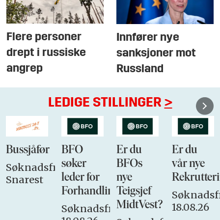
Flere personer
Innfører nye
drept i russiske
sanksjoner mot
angrep
Russland
LEDIGE STILLINGER
>
Bussjåfør
BFO
Er du
Er du
søker
BFOs
vår nye
Søknadsfrist:
leder for
nye
Rekrutteri
Snarest
Forhandlingsutvalget
Teigsjef
Søknadsfr
MidtVest?
18.08.26
Søknadsfrist: