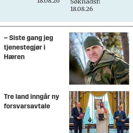
18.08.26
Søknadsfrist:
18.08.26
– Siste gang jeg
tjenestegjør i
Hæren
Tre land inngår ny
forsvarsavtale