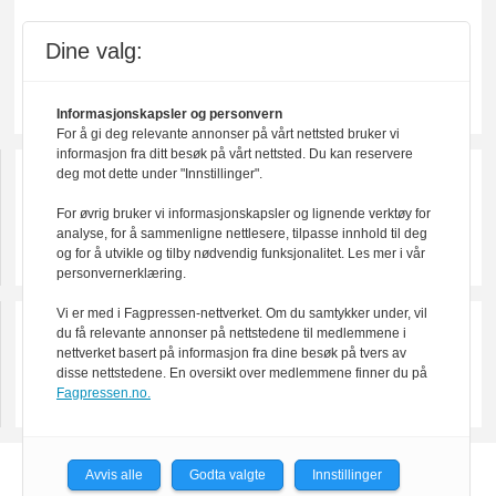
Dine valg:
Informasjonskapsler og personvern
For å gi deg relevante annonser på vårt nettsted bruker vi
informasjon fra ditt besøk på vårt nettsted. Du kan reservere
deg mot dette under "Innstillinger".
For øvrig bruker vi informasjonskapsler og lignende verktøy for
analyse, for å sammenligne nettlesere, tilpasse innhold til deg
og for å utvikle og tilby nødvendig funksjonalitet. Les mer i vår
personvernerklæring.
Vi er med i Fagpressen-nettverket. Om du samtykker under, vil
du få relevante annonser på nettstedene til medlemmene i
nettverket basert på informasjon fra dine besøk på tvers av
disse nettstedene. En oversikt over medlemmene finner du på
Fagpressen.no.
Avvis alle
Godta valgte
Innstillinger
Powered by Labrador CMS