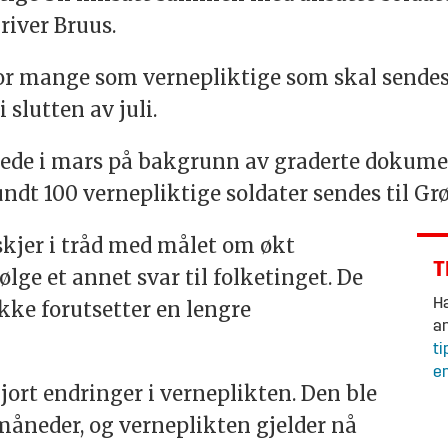
iver Bruus.
vor mange som
vernepliktige
som skal sendes 
 slutten av juli.
rede i mars
på
bakgrunn av graderte dokumen
rundt 100
vernepliktige
soldater sendes til
Gr
kjer i tråd med målet om økt
T
ifølge et annet svar til folketinget. De
Ha
kke forutsetter en lengre
an
ti
en
jort endringer i verneplikten. Den ble
 måneder, og verneplikten gjelder nå