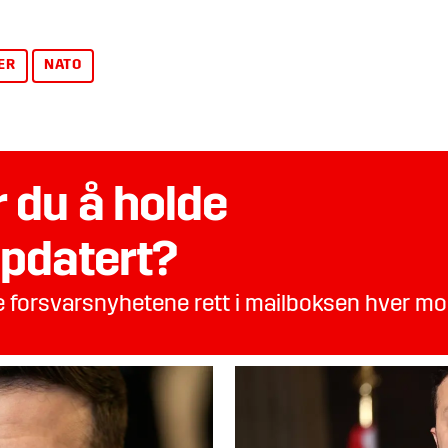
ER
NATO
 du å holde
pdatert?
te forsvarsnyhetene rett i mailboksen hver m