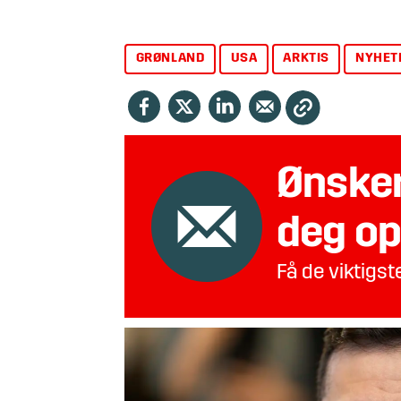
GRØNLAND
USA
ARKTIS
NYHET
Ønsker
deg op
Få de viktigs