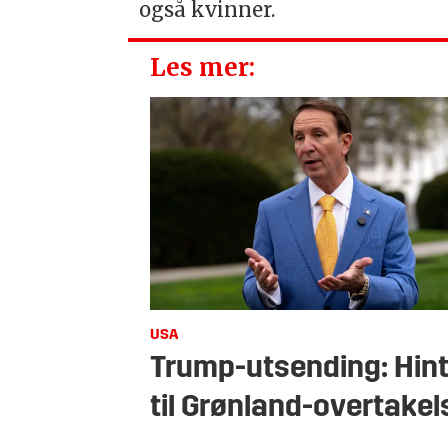
også kvinner.
Les mer:
USA
Trump-utsending: Hin
til Grønland-overtakel