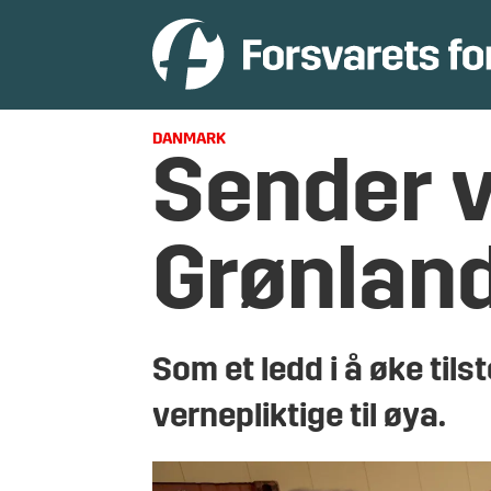
DANMARK
Sender v
Grønlan
Som et ledd i å øke ti
vernepliktige til øya.