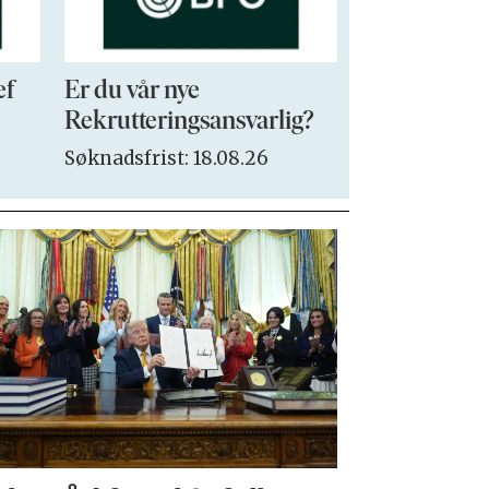
ef
Er du vår nye
VP Sales & 
Rekrutteringsansvarlig?
Søknadsfrist:
Søknadsfrist: 18.08.26