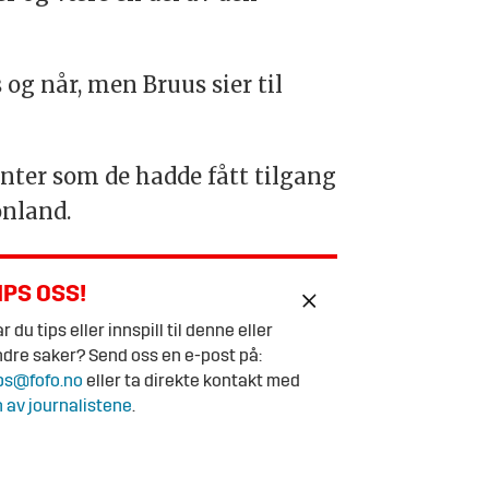
og når, men Bruus sier til
ter som de hadde fått tilgang
ønland
.
IPS OSS!
r du tips eller innspill til denne eller
dre saker? Send oss en e-post på:
ps@fofo.no
eller ta direkte kontakt med
 av journalistene
.