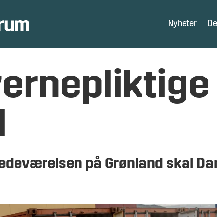
Nyheter
De
ernepliktige 
d
lstedeværelsen på Grønland skal 