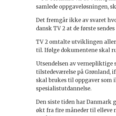
samlede oppgaveløsningen, skr
Det fremgår ikke av svaret h
dansk TV 2 at de første sendes i
TV 2 omtalte utviklingen alle
til. Ifølge dokumentene skal 
Utsendelsen av
vernepliktige
s
tilstedeværelse
på
Grønland
, 
skal brukes til oppgaver som i
spesialistutdannelse.
Den siste tiden har
Danmark
g
økt fra fire måneder til elleve