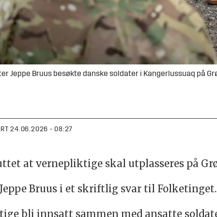
er Jeppe Bruus besøkte danske soldater i Kangerlussuaq på G
ERT
24.06.2026 - 08:27
ttet at
vernepliktige
skal utplasseres
på
Gr
eppe Bruus i et skriftlig svar til Folketinget.
tige
bli innsatt sammen med ansatte soldate