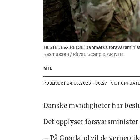
TILSTEDEVÆRELSE: Danmarks forsvarsminist
Rasmussen / Ritzau Scanpix, AP, NTB
NTB
PUBLISERT
24.06.2026 - 08:27
SIST OPPDAT
Danske myndigheter har beslu
Det opplyser forsvarsminister J
–
På
Grønland
vil de
verneplik