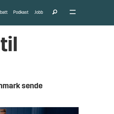
batt
Podkast
Jobb
til
Danmark sende