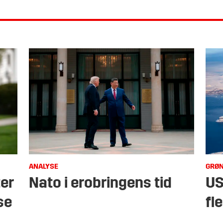
ANALYSE
GRØ
ter
Nato i erobringens tid
US
se
fl