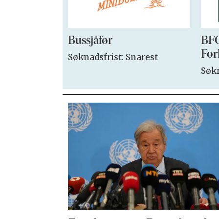
Bussjåfør
BFO
For
Søknadsfrist: Snarest
Søkn