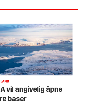
NLAND
A vil angivelig åpne
ere baser