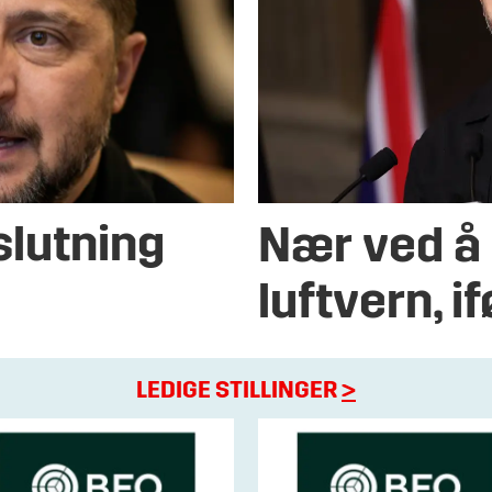
slutning
Nær ved å 
luftvern, i
LEDIGE STILLINGER
>