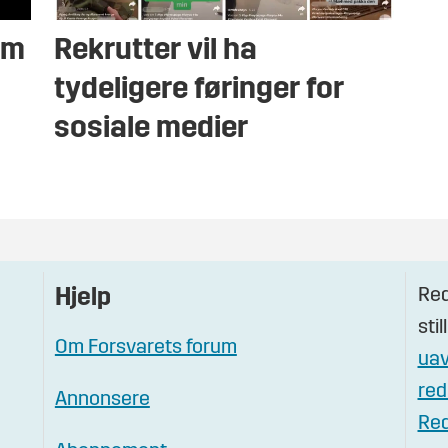
om
Rekrutter vil ha
tydeligere føringer for
sosiale medier
Red
Hjelp
stil
Om Forsvarets forum
uav
red
Annonsere
Red