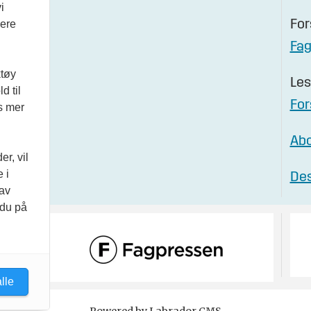
i
vere
For
Fa
ktøy
Les
d til
For
es mer
Abo
r, vil
 i
Des
 av
 du på
lle