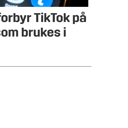
forbyr TikTok på
som brukes i