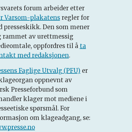
rsvarets forum arbeider etter
r Varsom-plakatens
regler for
d presseskikk. Den som mener
g rammet av urettmessig
dieomtale, oppfordres til å
ta
ntakt med redaksjonen
.
essens Faglige Utvalg (PFU)
er
 klageorgan oppnevnt av
rsk Presseforbund som
handler klager mot mediene i
esseetiske spørsmål. For
formasjon om klageadgang, se:
w.presse.no