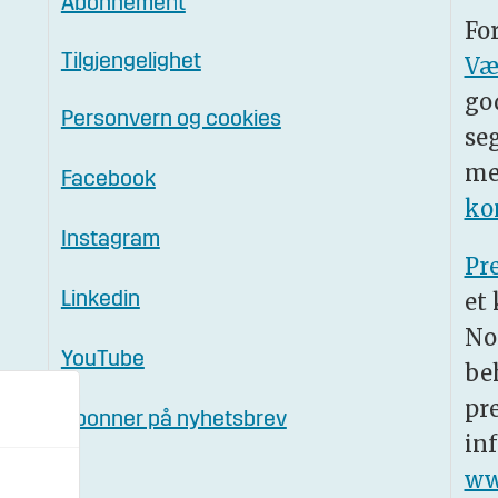
Abonnement
Fo
Tilgjengelighet
Væ
go
Personvern og cookies
se
me
Facebook
ko
Instagram
Pr
et
Linkedin
No
YouTube
be
pr
Abonner på nyhetsbrev
in
ww