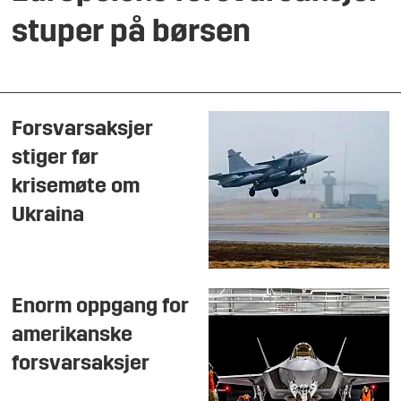
stuper på børsen
Forsvarsaksjer
stiger før
krisemøte om
Ukraina
Enorm oppgang for
amerikanske
forsvarsaksjer