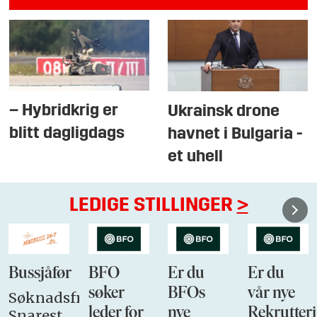
– Hybridkrig er
Ukrainsk drone
blitt dagligdags
havnet i Bulgaria -
et uhell
LEDIGE STILLINGER
>
Bussjåfør
BFO
Er du
Er du
søker
BFOs
vår nye
Søknadsfrist:
leder for
nye
Rekrutteri
Snarest