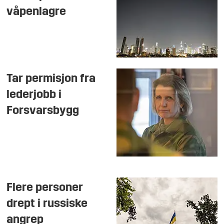
våpenlagre
Tar permisjon fra
lederjobb i
Forsvarsbygg
Flere personer
drept i russiske
angrep