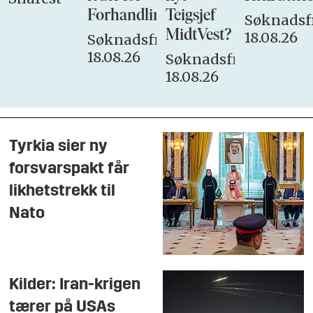
Forhandlingsutvalget
Teigsjef
Søknadsfr
MidtVest?
18.08.26
Søknadsfrist:
18.08.26
Søknadsfrist:
18.08.26
Tyrkia sier ny
forsvarspakt får
likhetstrekk til
Nato
Kilder: Iran-krigen
tærer på USAs