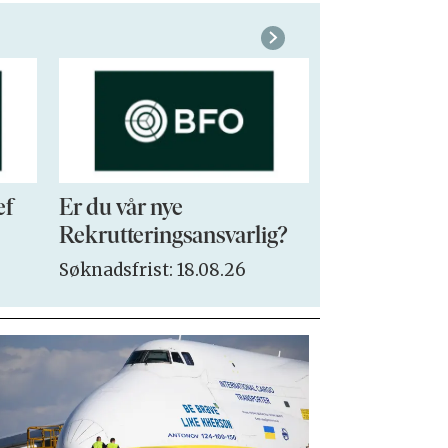
ef
Er du vår nye
VP Sales & 
Rekrutteringsansvarlig?
Søknadsfrist:
Søknadsfrist: 18.08.26