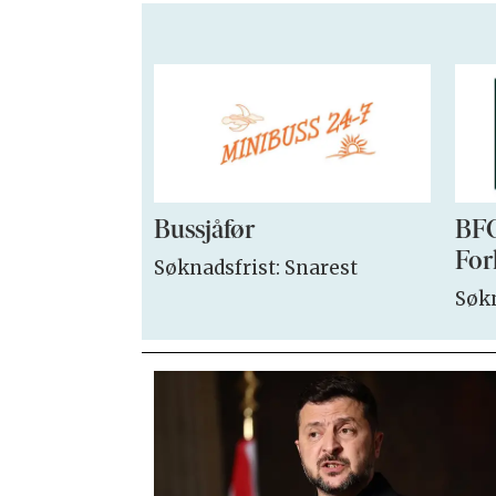
Bussjåfør
BFO
For
Søknadsfrist: Snarest
Søkn