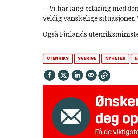
– Vi har lang erfaring med den
veldig vanskelige situasjoner. V
Også Finlands utenriksminist
UTENRIKS
SVERIGE
NYHETER
N
Ønsker
deg op
Få de viktigs