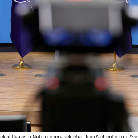
ekka Haavisto, Natos generalsekretær Jens Stoltenberg og Sver