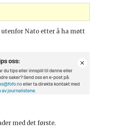
å utenfor Nato etter å ha møtt
ips oss:
r du tips eller innspill til denne eller
dre saker? Send oss en e-post på:
ps@fofo.no
eller ta direkte kontakt med
 av journalistene
.
der med det første.