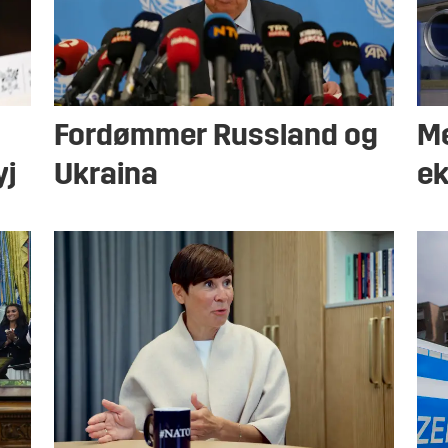
Fordømmer Russland og
Me
yj
Ukraina
ek