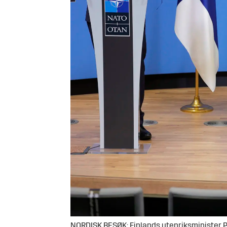
NORDISK BESØK: Finlands utenriksminister P