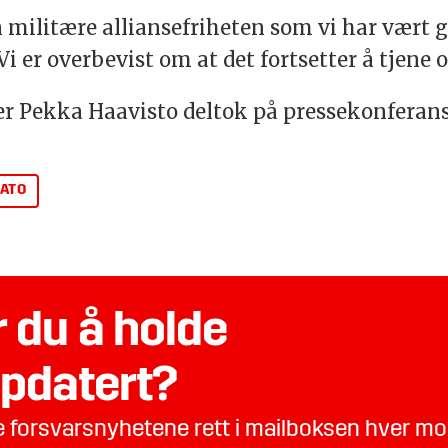
 militære alliansefriheten som vi har vært g
i er overbevist om at det fortsetter å tjene os
er Pekka Haavisto deltok på pressekonferan
ATO
 du å holde
pdatert?
te forsvarsnyhetene rett i mailboksen hver m