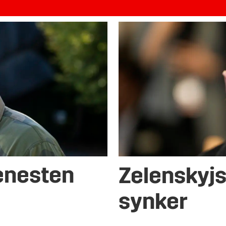
tjenesten
Zelenskyjs
synker