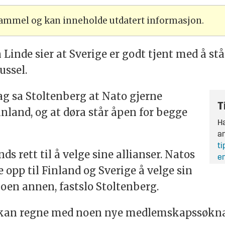
 gammel og kan inneholde utdatert informasjon.
Linde sier at Sverige er godt tjent med å st
ussel.
g sa Stoltenberg at Nato gjerne
T
nland, og at døra står åpen for begge
Ha
an
ti
nds rett til å velge sine allianser. Natos
en
e opp til Finland og Sverige å velge sin
noen annen, fastslo Stoltenberg.
to kan regne med noen nye medlemskapssøkna