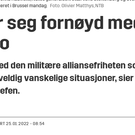
eret i Brussel mandag.
Foto: Olivier Matthys, NTB
r seg fornøyd me
to
med den militære alliansefriheten 
 veldig vanskelige situasjoner, sie
efen.
ERT
25.01.2022 - 08:54