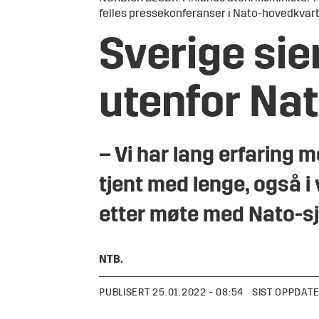
felles pressekonferanser i Nato-hovedkvart
Sverige sie
utenfor Na
– Vi har lang erfaring 
tjent med lenge, også i
etter møte med Nato-sj
NTB
.
PUBLISERT
25.01.2022 - 08:54
SIST OPPDAT