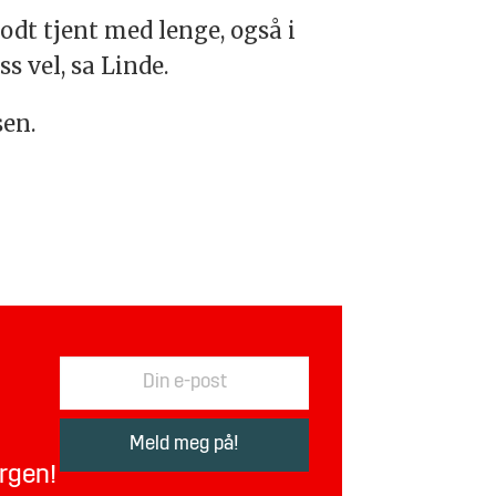
odt tjent med lenge, også i
s vel, sa Linde.
sen.
orgen!