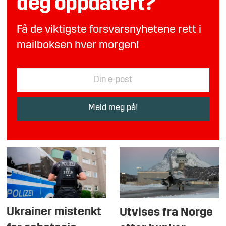
deg oppdatert?
Få de viktigste forsvarsnyhetene rett i
mailboksen hver morgen!
Ukrainer mistenkt
Utvises fra Norge