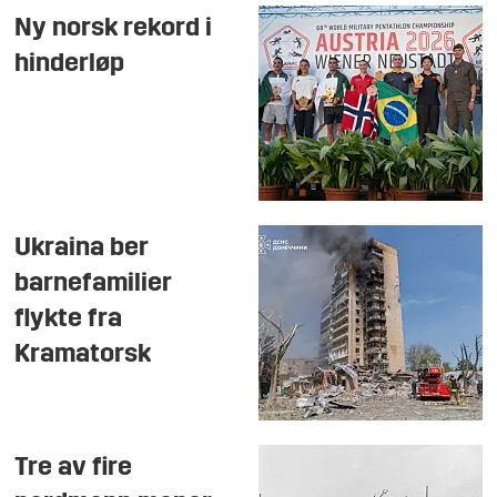
Ny norsk rekord i
hinderløp
Ukraina ber
barnefamilier
flykte fra
Kramatorsk
Tre av fire