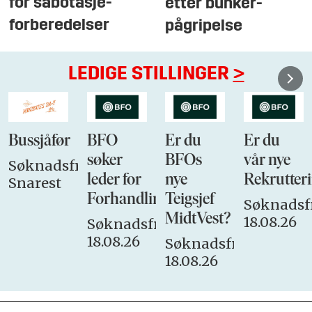
for sabotasje-
etter bunker-
forberedelser
pågripelse
LEDIGE STILLINGER
>
Bussjåfør
BFO
Er du
Er du
søker
BFOs
vår nye
Søknadsfrist:
leder for
nye
Rekrutteri
Snarest
Forhandlingsutvalget
Teigsjef
Søknadsfr
MidtVest?
18.08.26
Søknadsfrist:
18.08.26
Søknadsfrist:
18.08.26