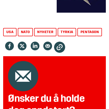
USA
NATO
NYHETER
TYRKIA
PENTAGON
Ønsker du å holde