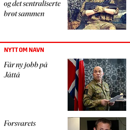
og det sentraliserte
brøt sammen
NYTT OM NAVN
Får ny jobb på
Jåttå
Forsvarets