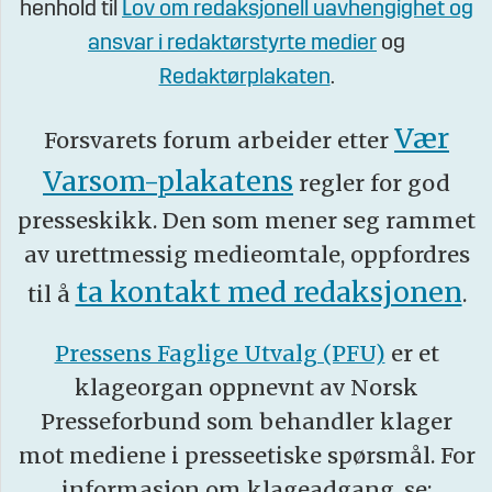
henhold til
Lov om redaksjonell uavhengighet og
ansvar i redaktørstyrte medier
og
Redaktørplakaten
.
Vær
Forsvarets forum arbeider etter
Varsom-plakatens
regler for god
presseskikk. Den som mener seg rammet
av urettmessig medieomtale, oppfordres
ta kontakt med redaksjonen
til å
.
Pressens Faglige Utvalg (PFU)
er et
klageorgan oppnevnt av Norsk
Presseforbund som behandler klager
mot mediene i presseetiske spørsmål. For
informasjon om klageadgang, se: