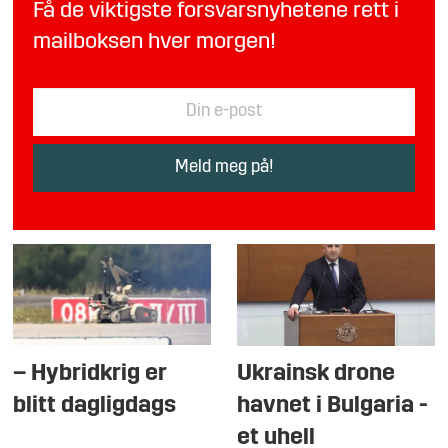
Få de viktigste forsvarsnyhetene rett i
mailboksen hver morgen!
– Hybridkrig er
Ukrainsk drone
blitt dagligdags
havnet i Bulgaria -
et uhell