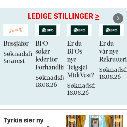
LEDIGE STILLINGER
>
Bussjåfør
BFO
Er du
Er du
søker
BFOs
vår nye
Søknadsfrist:
leder for
nye
Rekrutteri
Snarest
Forhandlingsutvalget
Teigsjef
Søknadsfr
MidtVest?
18.08.26
Søknadsfrist:
18.08.26
Søknadsfrist:
18.08.26
Tyrkia sier ny