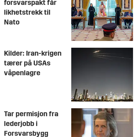
forsvarspakt får
likhetstrekk til
Nato
Kilder: Iran-krigen
tærer på USAs
våpenlagre
Tar permisjon fra
lederjobb i
Forsvarsbygg