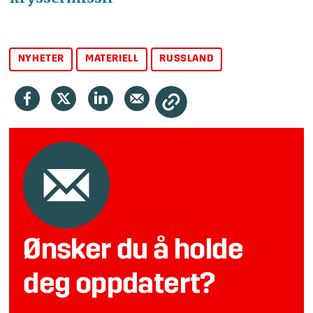
NYHETER
MATERIELL
RUSSLAND
Ønsker du å holde
deg oppdatert?