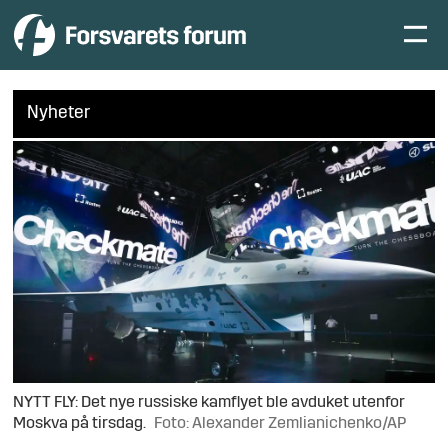
Nyheter
NYTT FLY: Det nye russiske kamflyet ble avduket utenfor
Moskva på tirsdag.
Foto: Alexander Zemlianichenko/AP