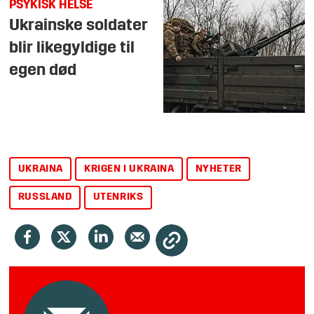
PSYKISK HELSE
Ukrainske soldater
blir likegyldige til
egen død
UKRAINA
KRIGEN I UKRAINA
NYHETER
RUSSLAND
UTENRIKS