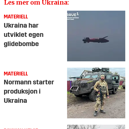
Les mer om Ukraina:
MATERIELL
Ukraina har
utviklet egen
glidebombe
MATERIELL
Normann starter
produksjon i
Ukraina