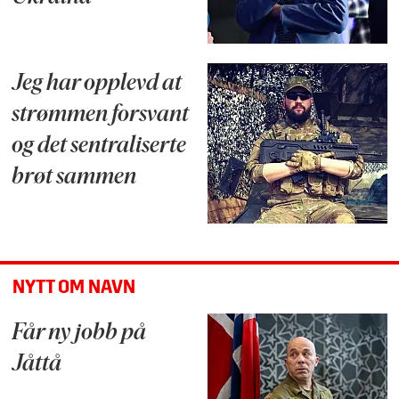
Jeg har opplevd at
strømmen forsvant
og det sentraliserte
brøt sammen
NYTT OM NAVN
Får ny jobb på
Jåttå