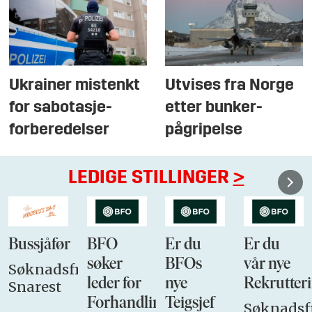
Ukrainer mistenkt
Utvises fra Norge
for sabotasje-
etter bunker-
forberedelser
pågripelse
LEDIGE STILLINGER
>
Bussjåfør
BFO
Er du
Er du
søker
BFOs
vår nye
Søknadsfrist:
leder for
nye
Rekrutteri
Snarest
Forhandlingsutvalget
Teigsjef
Søknadsfr