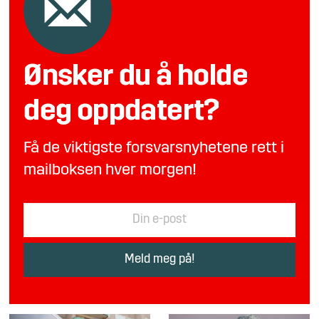
Ønsker du å holde
deg oppdatert?
Få de viktigste forsvarsnyhetene rett i
mailboksen hver morgen!