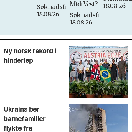
MidtVest?
18.08.26
Søknadsfrist:
18.08.26
Søknadsfrist:
18.08.26
Ny norsk rekord i
hinderløp
Ukraina ber
barnefamilier
flykte fra