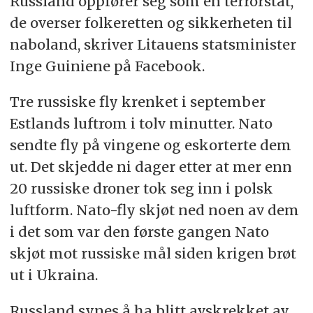
Russland oppfører seg som en terrorstat,
de overser folkeretten og sikkerheten til
naboland, skriver Litauens statsminister
Inge Guiniene på Facebook.
Tre russiske fly krenket i september
Estlands luftrom i tolv minutter. Nato
sendte fly på vingene og eskorterte dem
ut. Det skjedde ni dager etter at mer enn
20 russiske droner tok seg inn i polsk
luftform. Nato-fly skjøt ned noen av dem
i det som var den første gangen Nato
skjøt mot russiske mål siden krigen brøt
ut i Ukraina.
Russland synes å ha blitt avskrekket av