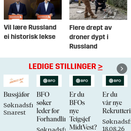
Vil lære Russland
Flere drept av
ei historisk lekse
droner dypt i
Russland
LEDIGE STILLINGER
>
Bussjåfør
BFO
Er du
Er du
søker
BFOs
vår nye
Søknadsfrist:
leder for
nye
Rekrutteri
Snarest
Forhandlingsutvalget
Teigsjef
Søknadsfr
MidtVest?
18.08.26
Søknadsfrist: