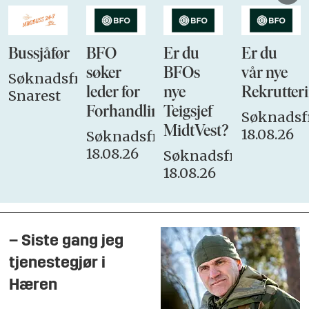
Bussjåfør
BFO
Er du
Er du
søker
BFOs
vår nye
Søknadsfrist:
leder for
nye
Rekrutteri
Snarest
Forhandlingsutvalget
Teigsjef
Søknadsfr
MidtVest?
18.08.26
Søknadsfrist:
18.08.26
Søknadsfrist:
18.08.26
– Siste gang jeg
tjenestegjør i
Hæren