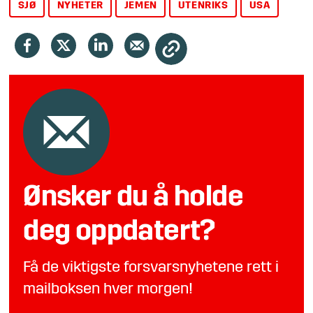
SJØ
NYHETER
JEMEN
UTENRIKS
USA
Ønsker du å holde
deg oppdatert?
Få de viktigste forsvarsnyhetene rett i
mailboksen hver morgen!