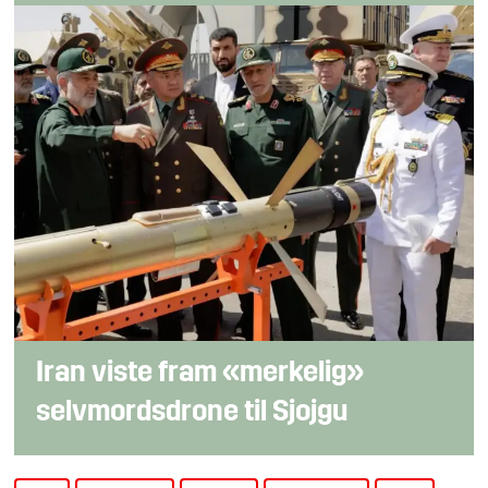
Iran viste fram «merkelig»
selvmordsdrone til Sjojgu