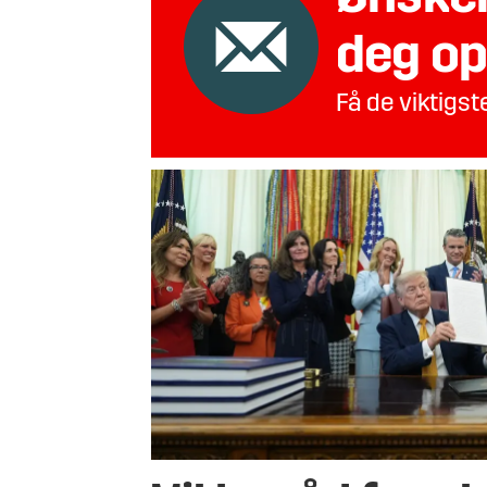
deg op
Få de viktigs