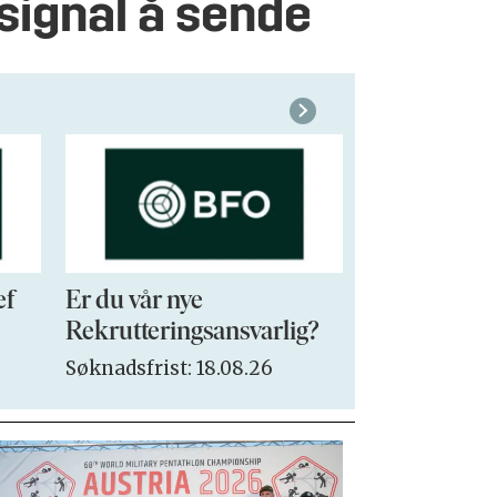
l signal å sende
ef
Er du vår nye
VP Sales & 
Rekrutteringsansvarlig?
Søknadsfrist:
Søknadsfrist: 18.08.26