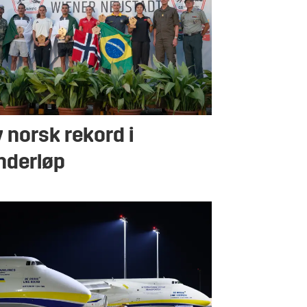
 norsk rekord i
nderløp