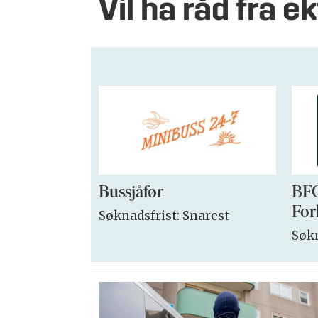
Vil ha råd fra ek
Bussjåfør
BFO
For
Søknadsfrist: Snarest
Søkn