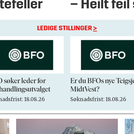
tefeller
– Heilt fei
LEDIGE STILLINGER
>
 søker leder for
Er du BFOs nye Teigsj
handlingsutvalget
MidtVest?
adsfrist: 18.08.26
Søknadsfrist: 18.08.26