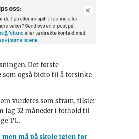
ips oss:
r du tips eller innspill til denne eller
dre saker? Send oss en e-post på:
ps@fofo.no
eller ta direkte kontakt med
 av journalistene
.
øsningen. Det første
e som også bidro til å forsinke
som vurderes som stram, tilsier
 lag 32 måneder i forhold til
lge TU.
, men må på skole igjen før