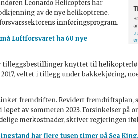
andøren Leonardo Helicopters har
T
odkjenning av de nye helikoptrene.
Ha
forsvar
ssektorens innføringsprogram.
an
ti
må Luftforsvaret ha 60 nye
en
r tilleggsbestillinger knyttet til helikopterl
i 2017, veltet i tillegg under bakkekjøring, no
inket fremdriften. Revidert fremdriftsplan, 
 i løpet av sommeren 2023. Forsinkelser på om
delige merkostnader, skriver regjeringen ifø
Singstand har flere tusen timer på Sea King