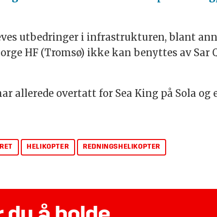
reves utbedringer i infrastrukturen, blant an
orge HF (Tromsø) ikke kan benyttes av Sar 
r allerede overtatt for Sea King på Sola og e
RET
HELIKOPTER
REDNINGSHELIKOPTER
 du å holde