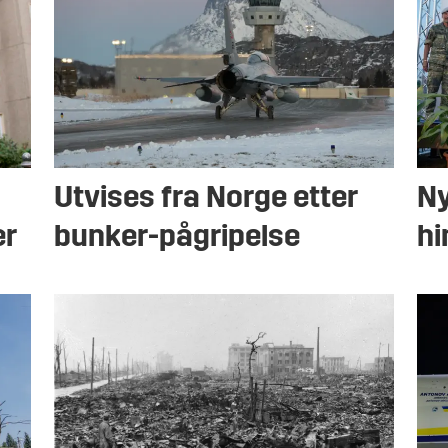
Utvises fra Norge etter
Ny
er
bunker-pågripelse
hi